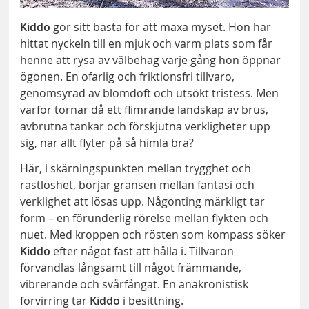
Kiddo
gör sitt bästa för att maxa myset. Hon har
hittat nyckeln till en mjuk och varm plats som får
henne att rysa av välbehag varje gång hon öppnar
ögonen. En ofarlig och friktionsfri tillvaro,
genomsyrad av blomdoft och utsökt tristess. Men
varför tornar då ett flimrande landskap av brus,
avbrutna tankar och förskjutna verkligheter upp
sig, när allt flyter på så himla bra?
Här, i skärningspunkten mellan trygghet och
rastlöshet, börjar gränsen mellan fantasi och
verklighet att lösas upp. Någonting märkligt tar
form – en förunderlig rörelse mellan flykten och
nuet. Med kroppen och rösten som kompass söker
Kiddo
efter något fast att hålla i. Tillvaron
förvandlas långsamt till något främmande,
vibrerande och svårfångat. En anakronistisk
förvirring tar
Kiddo
i besittning.