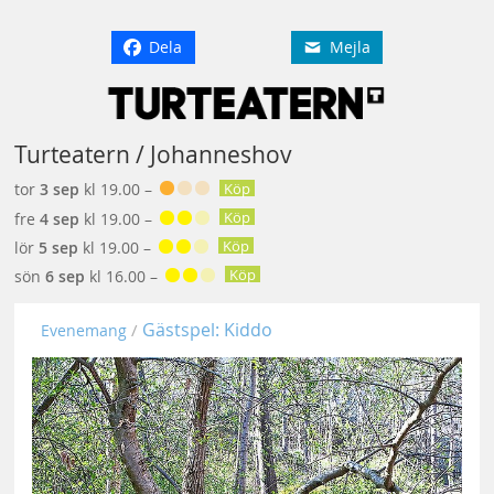
Dela
Mejla
Turteatern / Johanneshov
Köp
tor
3 sep
kl 19.00 –
Köp
fre
4 sep
kl 19.00 –
Köp
lör
5 sep
kl 19.00 –
Köp
sön
6 sep
kl 16.00 –
Gästspel: Kiddo
Evenemang