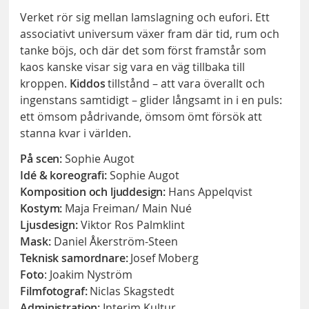
Verket rör sig mellan lamslagning och eufori. Ett
associativt universum växer fram där tid, rum och
tanke böjs, och där det som först framstår som
kaos kanske visar sig vara en väg tillbaka till
kroppen.
Kiddos
tillstånd – att vara överallt och
ingenstans samtidigt – glider långsamt in i en puls:
ett ömsom pådrivande, ömsom ömt försök att
stanna kvar i världen.
På scen:
Sophie Augot
Idé & koreografi:
Sophie Augot
Komposition och ljuddesign:
Hans Appelqvist
Kostym:
Maja Freiman/ Main Nué
Ljusdesign:
Viktor Ros Palmklint
Mask:
Daniel Åkerström-Steen
Teknisk samordnare:
Josef Moberg
Foto
: Joakim Nyström
Filmfotograf:
Niclas Skagstedt
Administration:
Interim Kultur