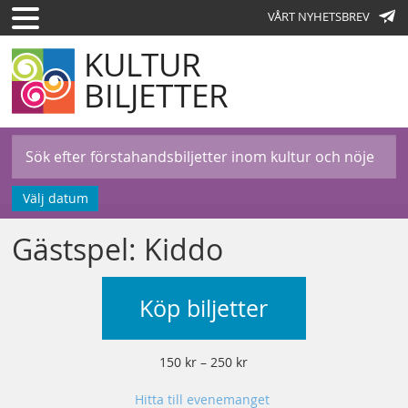
VÅRT NYHETSBREV
KULTUR
BILJETTER
Välj datum
Gästspel: Kiddo
Köp biljetter
150 kr – 250 kr
Hitta till evenemanget