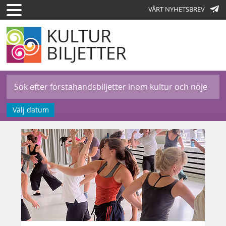
VÅRT NYHETSBREV
KULTUR
BILJETTER
Välj datum