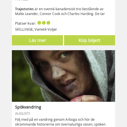
Trajectories
är en svensk-kanadensisk trio bestående av
Malte Leander, Connor Cook och Charles Harding. De tar
lyssnaren ut på resa genom ljudlandskap från
fältinspelningar som varvas med sång och syntar. Vågskvalp
Platser kvar:
mot klipphällar, tjutande stormar, eller undervattensmiljöer -
SKILLINGE, Varieté Voljär
ljudbilder som de samlat på sig under resor i Sverige,
Gruppen intresserar sig för att hitta det som ljudmässigt
Danmark, Finland och Kanada.
kännetecknar en plats - att samla, förvränga, modifiera och
Läs mer
Köp biljett
därefter samspela med ljuden som bakgrund, som dirigent
och medmusiker. Deras liveframträdanden skapar en
sällsynt och sällsam upplevelse.
Spökvandring
AUGUSTI
Följ med på en vandring genom Arboga och hör de
skrämmande historierna om övernaturliga väsen, spöken