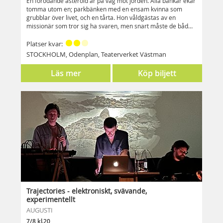
En förödande asteroid är på väg mot jorden. Alla bänkar ekar
tomma utom en; parkbänken med en ensam kvinna som
grubblar över livet, och en tårta. Hon våldgästas av en
missionär som tror sig ha svaren, men snart måste de båda
konfrontera att ingen av dem egentligen vet.
Platser kvar:
STOCKHOLM, Odenplan, Teaterverket Västman
Läs mer
Köp biljett
Trajectories - elektroniskt, svävande,
experimentellt
AUGUSTI
7/8 kl.20