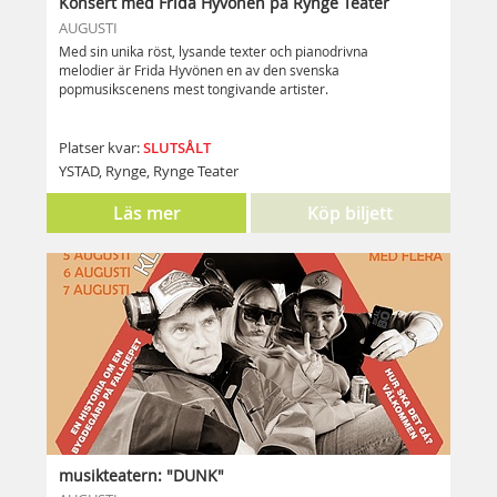
Konsert med Frida Hyvönen på Rynge Teater
AUGUSTI
Med sin unika röst, lysande texter och pianodrivna
melodier är Frida Hyvönen en av den svenska
popmusikscenens mest tongivande artister.
Vi är otroligt glada och stolta att anordna en konsert med
SLUTSÅLT
denna fantastiska artist på vår mycket intima scen.
Platser kvar:
YSTAD, Rynge, Rynge Teater
Läs mer
Köp biljett
musikteatern: "DUNK"