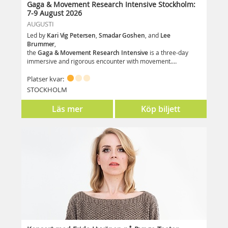
Gaga & Movement Research Intensive Stockholm:
7-9 August 2026
AUGUSTI
Led by
Kari Vig Petersen
,
Smadar Goshen
, and
Lee
Brummer
,
the
Gaga & Movement Research Intensive
is a three-day
immersive and rigorous encounter with movement.
Blending daily Gaga/people classes with research-driven
exploration, this workshop brings together distinct artistic
Platser kvar:
voices to create a charged space for curiosity, physical
STOCKHOLM
inquiry, and shared embodied discovery — open to movers
aged 16+ of all backgrounds.
Läs mer
Köp biljett