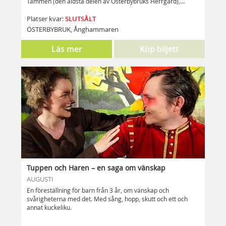
Tammen (den äldsta delen av Österbybruks Herrgård),
guidad visning av Österbybruks Herrgård och sommarens
omtalade Bruno Liljefors-utställning samt
SLUTSÅLT
Platser kvar:
föreställningsbiljetter till Vrakplundrarna.
ÖSTERBYBRUK, Ånghammaren
Läs mer
Köp biljett
Tuppen och Haren – en saga om vänskap
AUGUSTI
En föreställning för barn från 3 år, om vänskap och
svårigheterna med det. Med sång, hopp, skutt och ett och
annat kuckeliku.