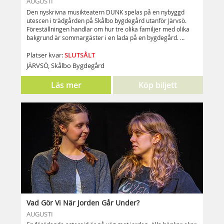
AUGUSTI
Den nyskrivna musikteatern DUNK spelas på en nybyggd
utescen i trädgården på Skålbo bygdegård utanför Järvsö.
Föreställningen handlar om hur tre olika familjer med olika
bakgrund är sommargäster i en lada på en bygdegård.
Mötena mellan familjernas ungdomar och vuxna leder till
konflikter, kärlek, otrohet, musikskapande och ett hot från
SLUTSÅLT
Platser kvar:
kommunen.
JÄRVSÖ, Skålbo Bygdegård
Läs mer
Köp biljett
Vad Gör Vi När Jorden Går Under?
AUGUSTI