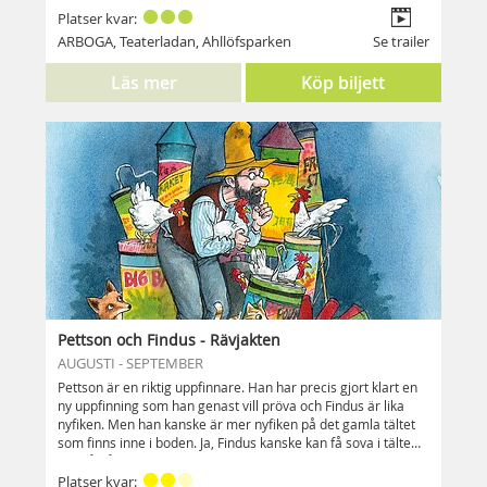
Platser kvar:
ARBOGA, Teaterladan, Ahllöfsparken
Se trailer
Läs mer
Köp biljett
Pettson och Findus - Rävjakten
AUGUSTI - SEPTEMBER
Pettson är en riktig uppfinnare. Han har precis gjort klart en
ny uppfinning som han genast vill pröva och Findus är lika
nyfiken. Men han kanske är mer nyfiken på det gamla tältet
som finns inne i boden. Ja, Findus kanske kan få sova i tältet
ute på gården. Det vore ju spännande.
Men också lite läskigt, eftersom räven synts till i närheten.
Platser kvar: