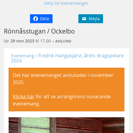
Hitta till evenemanget
Dela
Mejla
Rönnåsstugan / Ockelbo
lör
29 nov
2025
kl 17.00 –
AVSLUTAD
Fredrik Hangasjärvi, årets dragspelare
Evenemang
2024
Det här evenemanget avslutades i november
2025.
Klicka här
för att se arrangörens nuvarande
evenemang.