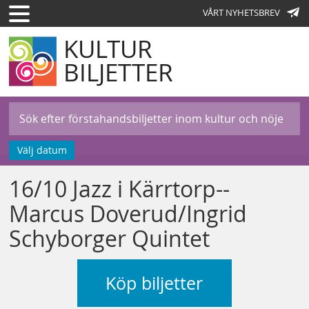
VÅRT NYHETSBREV
KULTUR
BILJETTER
Välj datum
16/10 Jazz i Kärrtorp--
Marcus Doverud/Ingrid
Schyborger Quintet
Köp biljetter