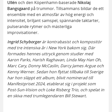
Ullén
och den Köpenhamn-baserade
Nikolaj
Bangsgaard
på trummor. Tillsammans bildar de ett
ensemble med en atmosfär av hög energi och
intensitet, briljant samspel, spännande taktarter,
pulserande rytmer och mästerliga
improvisationer.
Ingrid Schyborger
är kontrabasist och kompositör
med tre intensiva år i New York bakom sig. Där
formades hennes uttryck genom studier med
Aaron Parks, Harish Raghavan, Linda May Han Oh,
Marc Cary, Donny McCaslin, Darcy James Argue och
Kenny Werner. Sedan hon flyttat tillbaka till Sverige
har hon släppt ett album, blivit nominerad till
Manifestpriset 2024, etablerat sig i projekt som
Post-Sun-Vision och Loke Risberg Trio, och spelat in
en skiva med trumlegendaren Bill Stewart.