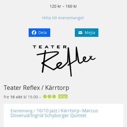
120 kr – 160 kr
Hitta till evenemanget
Dela
Mejla
Teater Reflex / Kärrtorp
Köp
fre
16 okt
kl 19.00 –
16/10 Jazz i Kärrtorp--Marcus
Evenemang
Doverud/Ingrid Schyborger Quintet