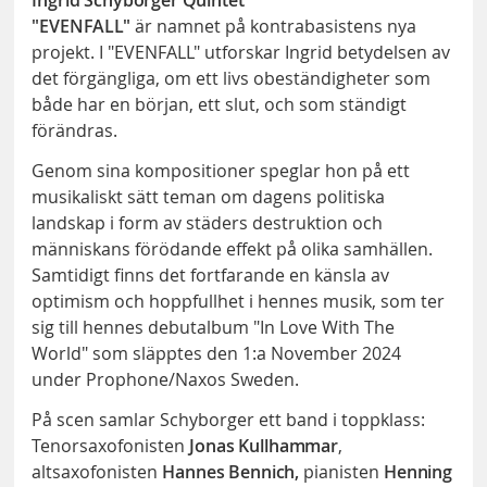
Ingrid Schyborger Quintet
"EVENFALL"
är namnet på kontrabasistens nya
projekt. I "EVENFALL" utforskar Ingrid betydelsen av
det förgängliga, om ett livs obeständigheter som
både har en början, ett slut, och som ständigt
förändras.
Genom sina kompositioner speglar hon på ett
musikaliskt sätt teman om dagens politiska
landskap i form av städers destruktion och
människans förödande effekt på olika samhällen.
Samtidigt finns det fortfarande en känsla av
optimism och hoppfullhet i hennes musik, som ter
sig till hennes debutalbum "In Love With The
World" som släpptes den 1:a November 2024
under Prophone/Naxos Sweden.
På scen samlar Schyborger ett band i toppklass:
Tenorsaxofonisten
Jonas Kullhammar
,
altsaxofonisten
Hannes Bennich,
pianisten
Henning