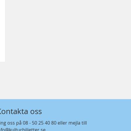
Kontakta oss
ing oss på
08 - 50 25 40 80
eller mejla till
nfo@kulturbiljetter.se
.