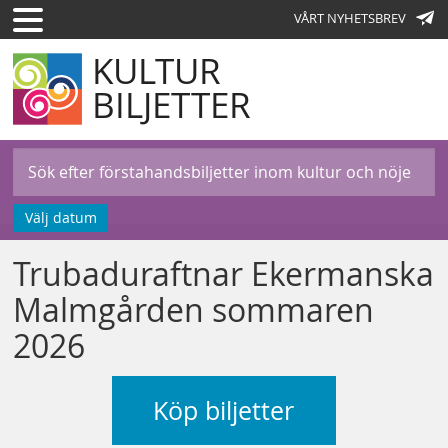
VÅRT NYHETSBREV
KULTUR
BILJETTER
Välj datum
Trubaduraftnar Ekermanska
Malmgården sommaren
2026
Köp biljetter