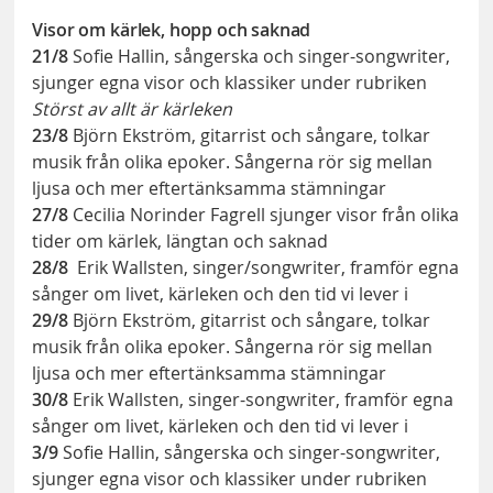
Visor om kärlek, hopp och saknad
21/8
Sofie Hallin, sångerska och singer-songwriter,
sjunger egna visor och klassiker under rubriken
Störst av allt är kärleken
23/8
Björn Ekström, gitarrist och sångare, tolkar
musik från olika epoker. Sångerna rör sig mellan
ljusa och mer eftertänksamma stämningar
27/8
Cecilia Norinder Fagrell sjunger visor från olika
tider om kärlek, längtan och saknad
28/8
Erik Wallsten, singer/songwriter, framför egna
sånger om livet, kärleken och den tid vi lever i
29/8
Björn Ekström, gitarrist och sångare, tolkar
musik från olika epoker. Sångerna rör sig mellan
ljusa och mer eftertänksamma stämningar
30/8
Erik Wallsten, singer-songwriter, framför egna
sånger om livet, kärleken och den tid vi lever i
3/9
Sofie Hallin, sångerska och singer-songwriter,
sjunger egna visor och klassiker under rubriken