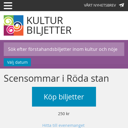
VÅRT NYHETSBREV
KULTUR
BILJETTER
Välj datum
Scensommar i Röda stan
Köp biljetter
250 kr
Hitta till evenemanget