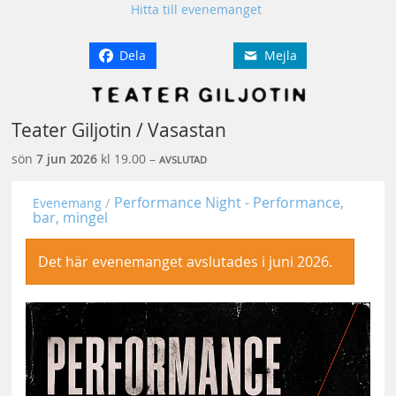
Hitta till evenemanget
Dela
Mejla
Teater Giljotin / Vasastan
sön
7 jun
2026
kl 19.00 –
AVSLUTAD
Performance Night - Performance,
Evenemang
bar, mingel
Det här evenemanget avslutades i juni 2026.