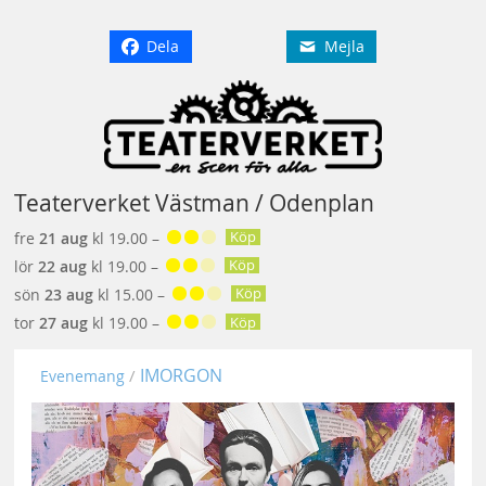
Dela
Mejla
Teaterverket Västman / Odenplan
Köp
fre
21 aug
kl 19.00 –
Köp
lör
22 aug
kl 19.00 –
Köp
sön
23 aug
kl 15.00 –
Köp
tor
27 aug
kl 19.00 –
IMORGON
Evenemang