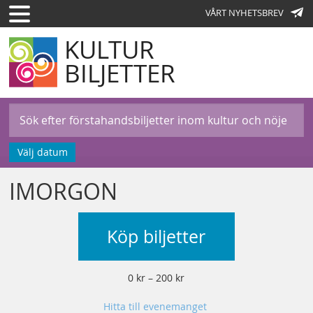
VÅRT NYHETSBREV
KULTUR
BILJETTER
Välj datum
IMORGON
Köp biljetter
0 kr – 200 kr
Hitta till evenemanget