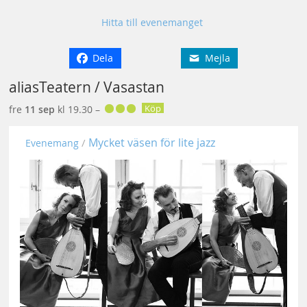
Hitta till evenemanget
Dela
Mejla
aliasTeatern / Vasastan
Köp
fre
11 sep
kl 19.30 –
Mycket väsen för lite jazz
Evenemang