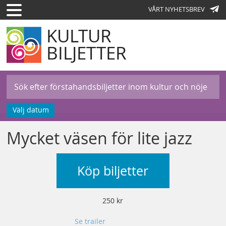
VÅRT NYHETSBREV
KULTUR
BILJETTER
Välj datum
Mycket väsen för lite jazz
Köp biljetter
250 kr
Se trailer