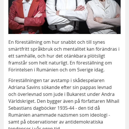
En föreställning om hur snabbt och till synes
smärtfritt språkbruk och mentalitet kan förändras i
ett samhälle, och hur det otänkbara plötsligt
framstår som helt naturligt. En föreställning om
Förintelsen i Rumänien och om Sverige idag.
Föreställningen tar avstamp i skådespelaren
Adriana Savins sökande efter sin pappas levnad
och överlevnad som jude i Bukarest under Andra
Världskriget. Den bygger även på författaren Mihail
Sebastians dagböcker 1935-44 - den tid då
Rumänien anammade nazismen som ideologi -
samt på observationer av antidemokratiska
tendenser i vår egen tid.