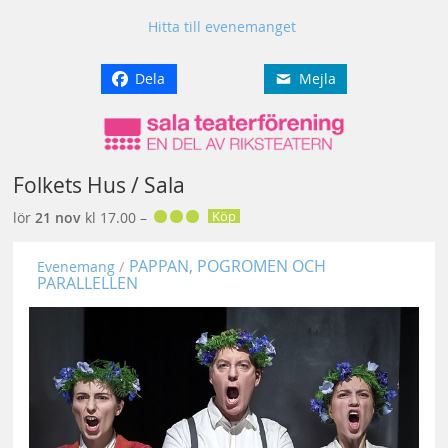
Hitta till evenemanget
Dela
Mejla
Folkets Hus / Sala
Köp
lör
21 nov
kl 17.00 –
PAPPAN, POGROMEN OCH
Evenemang
PARALLELLEN