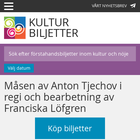
VÅRT NYHETSBREV
KULTUR
BILJETTER
Välj datum
Måsen av Anton Tjechov i
regi och bearbetning av
Franciska Löfgren
Köp biljetter