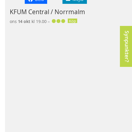
KFUM Central / Norrmalm
Köp
ons
14 okt
kl 19.00 –
Synpunkter?