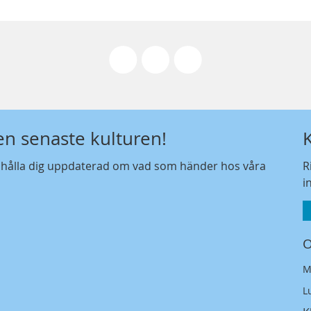
den senaste kulturen!
t hålla dig uppdaterad om vad som händer hos våra
R
i
O
M
L