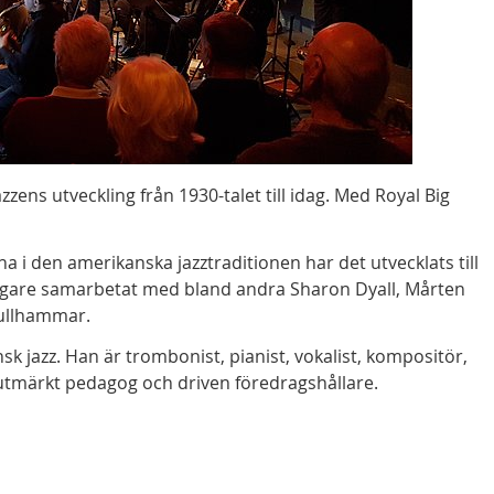
ns utveckling från 1930-talet till idag. Med Royal Big
 i den amerikanska jazztraditionen har det utvecklats till
digare samarbetat med bland andra Sharon Dyall, Mårten
ullhammar.
k jazz. Han är trombonist, pianist, vokalist, kompositör,
utmärkt pedagog och driven föredragshållare.