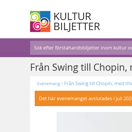
KULTUR
BILJETTER
Från Swing till Chopin
Från Swing till Chopin, med t
Evenemang
Det här evenemanget avslutades i juli 202