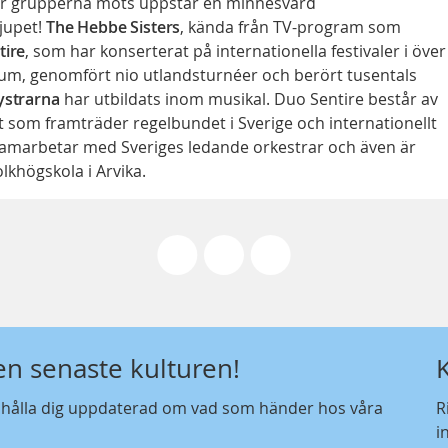
 När grupperna möts uppstår en minnesvärd
jupet!
The Hebbe Sisters
, kända från TV-program som
tire
, som har konserterat på internationella festivaler i över
lbum, genomfört nio utlandsturnéer och berört tusentals
ystrarna
har utbildats inom musikal. Duo Sentire består av
t som framträder regelbundet i Sverige och internationellt
 samarbetar med Sveriges ledande orkestrar och även är
lkhögskola i Arvika.
den senaste kulturen!
t hålla dig uppdaterad om vad som händer hos våra
R
i