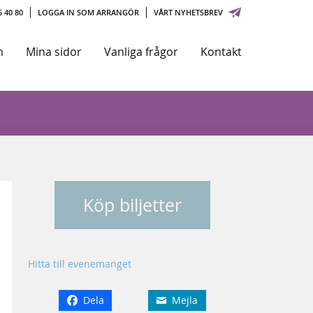
 40 80
LOGGA IN SOM ARRANGÖR
VÅRT NYHETSBREV
m
Mina sidor
Vanliga frågor
Kontakt
Köp biljetter
Hitta till evenemanget
Dela
Mejla