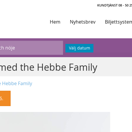
KUNDTJÄNST 08 - 50 25
Hem
Nyhetsbrev
Biljettsyste
Välj datum
, med the Hebbe Family
he Hebbe Family
6.