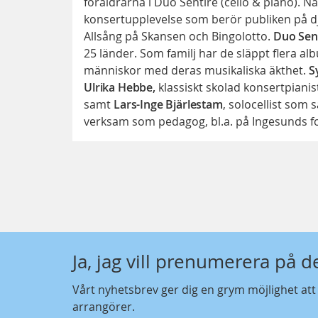
föräldrarna i Duo Sentire (cello & piano).
konsertupplevelse som berör publiken på d
Allsång på Skansen och Bingolotto.
Duo Sen
25 länder. Som familj har de släppt flera a
människor med deras musikaliska äkthet.
S
Ulrika Hebbe,
klassiskt skolad konsertpianis
samt
Lars-Inge Bjärlestam
, solocellist som
verksam som pedagog, bl.a. på Ingesunds fo
Ja, jag vill prenumerera på 
Vårt nyhetsbrev ger dig en grym möjlighet at
arrangörer.