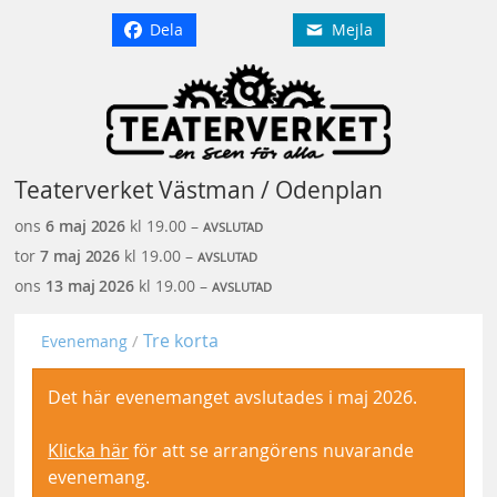
Dela
Mejla
Teaterverket Västman / Odenplan
ons
6 maj
2026
kl 19.00 –
AVSLUTAD
tor
7 maj
2026
kl 19.00 –
AVSLUTAD
ons
13 maj
2026
kl 19.00 –
AVSLUTAD
Tre korta
Evenemang
Det här evenemanget avslutades i maj 2026.
Klicka här
för att se arrangörens nuvarande
evenemang.