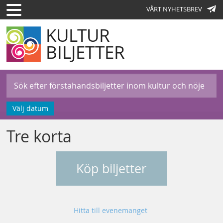
VÅRT NYHETSBREV
KULTUR
BILJETTER
Välj datum
Tre korta
Köp biljetter
Hitta till evenemanget