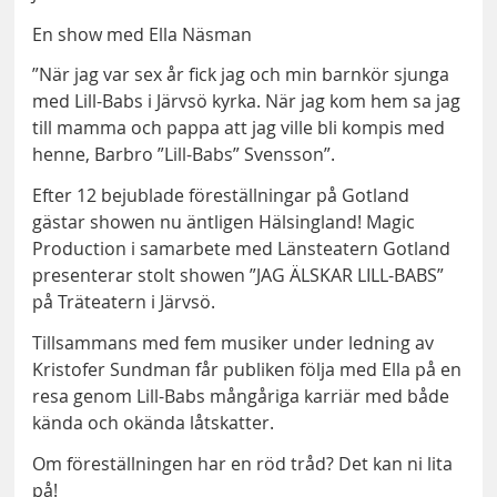
En show med Ella Näsman
”När jag var sex år fick jag och min barnkör sjunga
med Lill-Babs i Järvsö kyrka. När jag kom hem sa jag
till mamma och pappa att jag ville bli kompis med
henne, Barbro ”Lill-Babs” Svensson”.
Efter 12 bejublade föreställningar på Gotland
gästar showen nu äntligen Hälsingland! Magic
Production i samarbete med Länsteatern Gotland
presenterar stolt showen ”JAG ÄLSKAR LILL-BABS”
på Träteatern i Järvsö.
Tillsammans med fem musiker under ledning av
Kristofer Sundman får publiken följa med Ella på en
resa genom Lill-Babs mångåriga karriär med både
kända och okända låtskatter.
Om föreställningen har en röd tråd? Det kan ni lita
på!