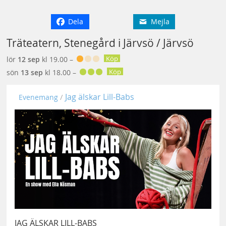
Dela
Mejla
Träteatern, Stenegård i Järvsö / Järvsö
Köp
lör
12 sep
kl 19.00 –
Köp
sön
13 sep
kl 18.00 –
Jag älskar Lill-Babs
Evenemang
JAG ÄLSKAR LILL-BABS