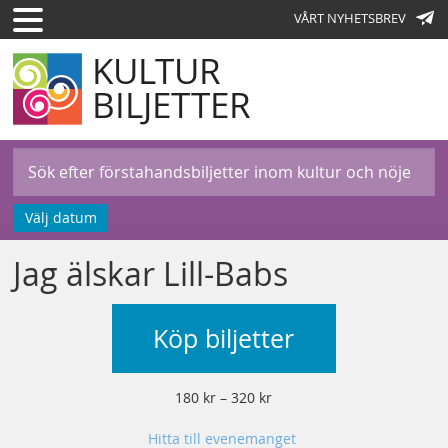
VÅRT NYHETSBREV
KULTUR
BILJETTER
Välj datum
Jag älskar Lill-Babs
Köp biljetter
180 kr – 320 kr
Hitta till evenemanget