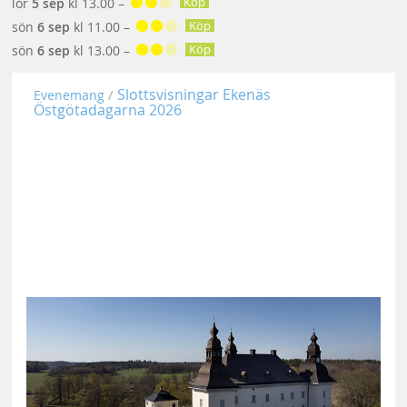
Köp
lör
5 sep
kl 13.00 –
Köp
sön
6 sep
kl 11.00 –
Köp
sön
6 sep
kl 13.00 –
Slottsvisningar Ekenäs
Evenemang
Östgötadagarna 2026