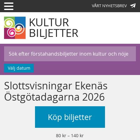
VÅRT NYHETSBREV
KULTUR
BILJETTER
Välj datum
Slottsvisningar Ekenäs
Östgötadagarna 2026
Köp biljetter
80 kr – 140 kr