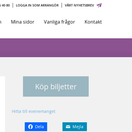
 40 80
LOGGA IN SOM ARRANGÖR
VÅRT NYHETSBREV
m
Mina sidor
Vanliga frågor
Kontakt
Köp biljetter
Hitta till evenemanget
Dela
Mejla