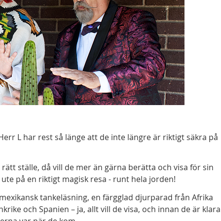
r L har rest så länge att de inte längre är riktigt säkra på
ätt ställe, då vill de mer än gärna berätta och visa för sin
 ute på en riktigt magisk resa - runt hela jorden!
 mexikansk tankeläsning, en färgglad djurparad från Afrika
e och Spanien – ja, allt vill de visa, och innan de är klara
sterna var när de kom.