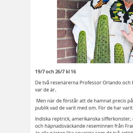
19/7 och 26/7 kl 16
De två resenärerna Professor Orlando och Her
var de är.
Men när de förstår att de hamnat precis på r
publik vad de varit med om. För de har varit
Indiska reptrick, amerikanska sifferkonster,
och häpnadsväckande reseminnen från Frankrik
är alla nästan lika snurriga som de två arti