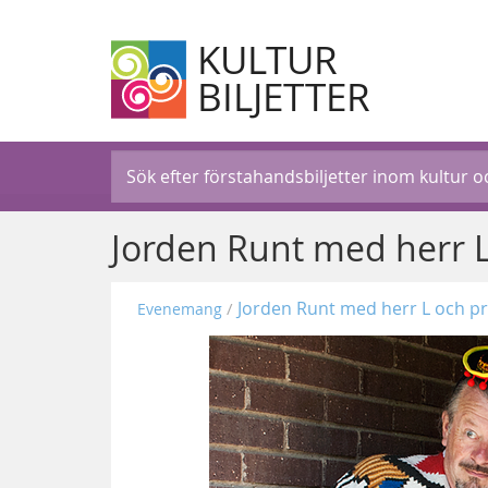
KULTUR
BILJETTER
Jorden Runt med herr 
Jorden Runt med herr L och p
Evenemang