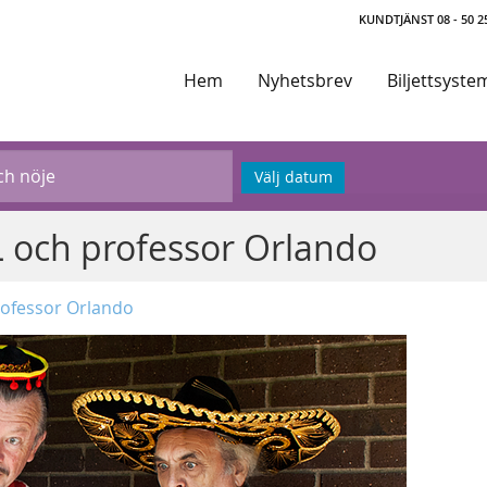
KUNDTJÄNST 08 - 50 25
Hem
Nyhetsbrev
Biljettsyste
Välj datum
L och professor Orlando
rofessor Orlando