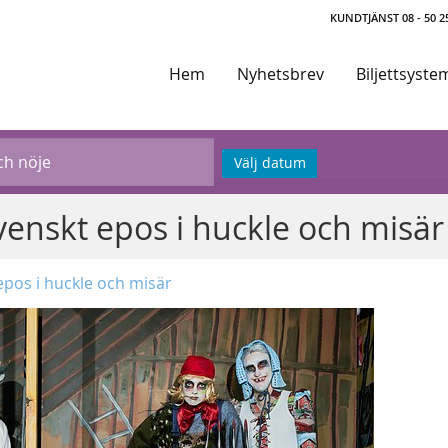
KUNDTJÄNST 08 - 50 25
Hem
Nyhetsbrev
Biljettsyste
Välj datum
venskt epos i huckle och misär
epos i huckle och misär