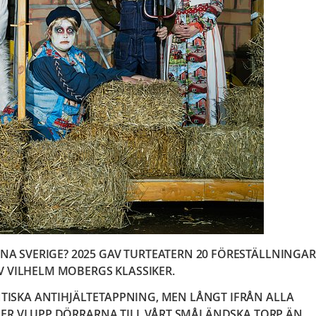
 SVERIGE? 2025 GAV TURTEATERN 20 FÖRESTÄLLNINGAR
V VILHELM MOBERGS KLASSIKER.
ISKA ANTIHJÄLTETAPPNING, MEN LÅNGT IFRÅN ALLA
ER VI UPP DÖRRARNA TILL VÅRT SMÅLÄNDSKA TORP ÄN