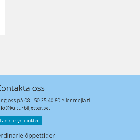
Kontakta oss
ing oss på
08 - 50 25 40 80
eller mejla till
nfo@kulturbiljetter.se
.
Lämna synpunkter
rdinarie öppettider