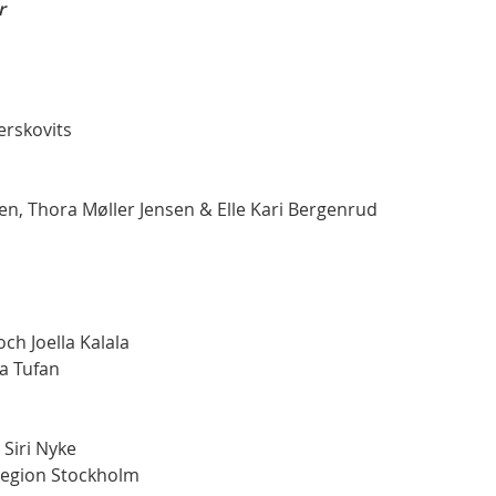
r
Herskovits
en, Thora Møller Jensen & Elle Kari Bergenrud
h Joella Kalala
a Tufan
Siri Nyke
Region Stockholm