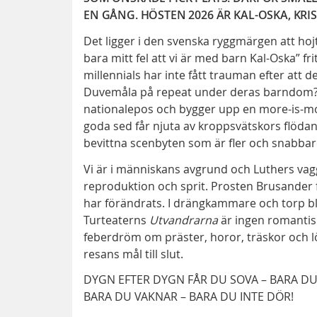
EN GÅNG. HÖSTEN 2026 ÄR KAL-OSKA, KRI
Det ligger i den svenska ryggmärgen att hojta
bara mitt fel att vi är med barn Kal-Oska” 
millennials har inte fått trauman efter att de
Duvemåla på repeat under deras barndom? I 
nationalepos och bygger upp en more-is-mor
goda sed får njuta av kroppsvätskors flödand
bevittna scenbyten som är fler och snabbar
Vi är i människans avgrund och Luthers vagg
reproduktion och sprit. Prosten Brusander f
har förändrats. I drängkammare och torp bli
Turteaterns
Utvandrarna
är ingen romantisk
feberdröm om präster, horor, träskor och lö
resans mål till slut.
DYGN EFTER DYGN FÅR DU SOVA – BARA DU
BARA DU VAKNAR – BARA DU INTE DÖR!