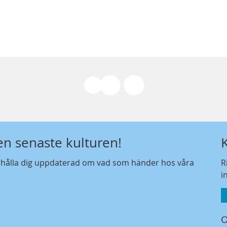
den senaste kulturen!
t hålla dig uppdaterad om vad som händer hos våra
R
i
O