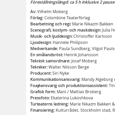
Föreställningslängd: ca 5 h inklusive 2 pause
Av:
Vilhelm Moberg
Förlag:
Colombine Teaterförlag
Bearbetning och regi:
Marie Nikazm Bakken
Scenografi, kostym- och maskdesign:
Julia 
Musik- och ljuddesign:
Christoffer Karlsson
Ljusdesign:
Hannele Philipson
Medverkande:
Paula Sundberg, Vilgot Pauls
En smålandsröst:
Henrik Johansson
Teknisk samordnare:
Josef Moberg
Tekniker:
Walter Nilsson Berge
Producent:
Siri Nyke
Kommunikationsansvarig:
Mandy Algeborg oc
Foajéansvarig och produktionsassistent:
Tin
Grafisk form:
Mani / Mattias Broberg
Pressfoto:
Ekaterina Lukoshkova
Turteaterns ledning:
Marie Nikazm Bakken & 
Finansiering:
Kulturrådet, Stockholm stad, 