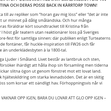
STINA OCH DERAS POSSE BACK IN KÄRRTORP TOWN!
 till av repliker som “horan gav mig löss” eller “det är inte
fritt ur minnet på dålig småländska. Och hur många
ras föräldrar kört soundtracket till Kristina från
höst går teatern utan reaktionärer loss på Sveriges
e-fest för samtliga sinnen: där publiken enligt Turteaterns
e fontäner, får huckle-inspiration till FW26 och får
e än underklädesbyten à la 1800-tal.
a Ljuder i Småland. Livet består av lantbruk och sten,
örsöker ihärdigt att hålla ihop sin församling men tiderna
ckar slitna ögon ut genom fönstret mot ett lovat land.
 hjälteskildring om starka levnadsöden. Det är en skitig
ss som korsar ett oändligt hav. Förhoppningsvis når vi
 VAKNAR OPP IGEN, BARA DU LOVAR ATT GLO OPP IGEN –