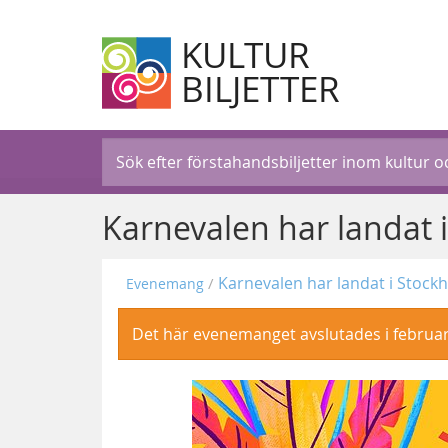
KULTUR
BILJETTER
Karnevalen har landat 
Karnevalen har landat i Stock
Evenemang
Det här evenemanget avslutades i februar