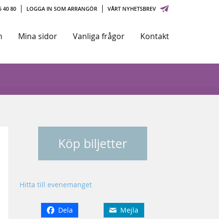
 40 80
LOGGA IN SOM ARRANGÖR
VÅRT NYHETSBREV
m
Mina sidor
Vanliga frågor
Kontakt
Köp biljetter
Hitta till evenemanget
Dela
Mejla