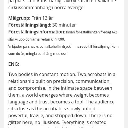
på plats – ett konstnärligt avtryck från ett växande
cirkussammanhang i norra Sverige.
Målgrupp:
Från 13 år
Föreställningslängd:
30 minuter
Föreställningsinformation:
Innan föreställningen fredag 6/2
slår vi upp dörrarna redan kl. 17:00.
Vi bjuder på snacks och alkoholfri dryck finns redo till försäljning. Kom
som du är, mingla och häng med oss!
ENG:
Two bodies in constant motion. Two acrobats in a
relationship built on precision, communication,
and compromise. In the intimate space between
them, a world emerges where weight becomes
language and trust becomes a tool. The audience
sits close as the acrobatics slowly unfold –
powerful, fragile, and stripped down. There is no
glitter here, no illusions. Everything is created