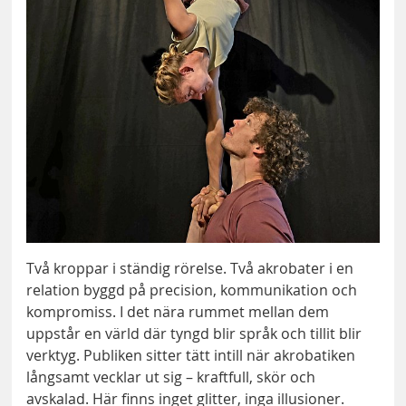
Två kroppar i ständig rörelse. Två akrobater i en
relation byggd på precision, kommunikation och
kompromiss. I det nära rummet mellan dem
uppstår en värld där tyngd blir språk och tillit blir
verktyg. Publiken sitter tätt intill när akrobatiken
långsamt vecklar ut sig – kraftfull, skör och
avskalad. Här finns inget glitter, inga illusioner.