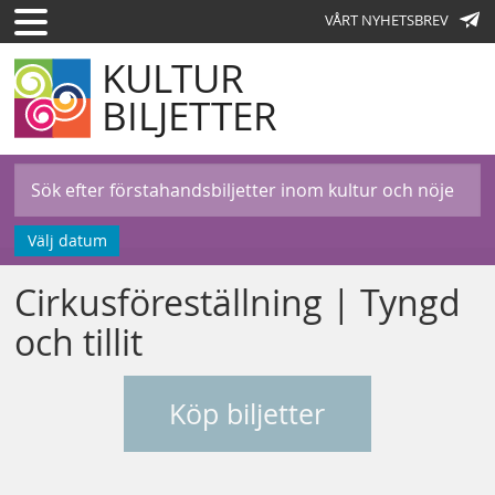
VÅRT NYHETSBREV
KULTUR
BILJETTER
Välj datum
Cirkusföreställning | Tyngd
och tillit
Köp biljetter