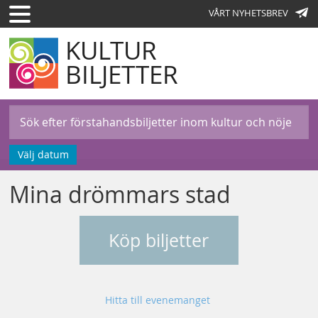
VÅRT NYHETSBREV
KULTUR
BILJETTER
Välj datum
Mina drömmars stad
Köp biljetter
Hitta till evenemanget