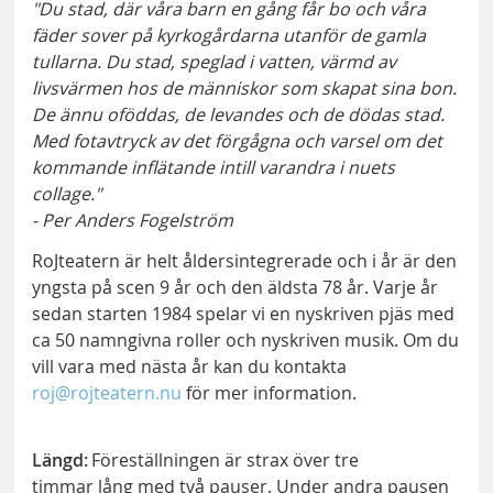
"Du stad, där våra barn en gång får bo och våra
fäder sover på kyrkogårdarna utanför de gamla
tullarna. Du stad, speglad i vatten, värmd av
livsvärmen hos de människor som skapat sina bon.
De ännu oföddas, de levandes och de dödas stad.
Med fotavtryck av det förgågna och varsel om det
kommande inflätande intill varandra i nuets
collage."
- Per Anders Fogelström
RoJteatern är helt åldersintegrerade och i år är den
yngsta på scen 9 år och den äldsta 78 år. Varje år
sedan starten 1984 spelar vi en nyskriven pjäs med
ca 50 namngivna roller och nyskriven musik. Om du
vill vara med nästa år kan du kontakta
roj@rojteatern.nu
för mer information.
Längd:
Föreställningen är strax över tre
timmar lång med två pauser. Under andra pausen