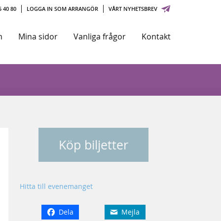
 40 80
LOGGA IN SOM ARRANGÖR
VÅRT NYHETSBREV
m
Mina sidor
Vanliga frågor
Kontakt
Köp biljetter
Hitta till evenemanget
Dela
Mejla