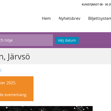
KUNDTJÄNST 08 - 50 25
Hem
Nyhetsbrev
Biljettsyste
Välj datum
, Järvsö
ö
ber 2025.
nde evenemang.