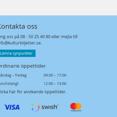
Kontakta oss
ing oss på
08 - 50 25 40 80
eller mejla till
nfo@kulturbiljetter.se
.
Lämna synpunkter
rdinarie öppettider
åndag – fredag
09:00 – 17:00
unchstängt
12:00 – 13:00
licka här för avvikande öppettider
.