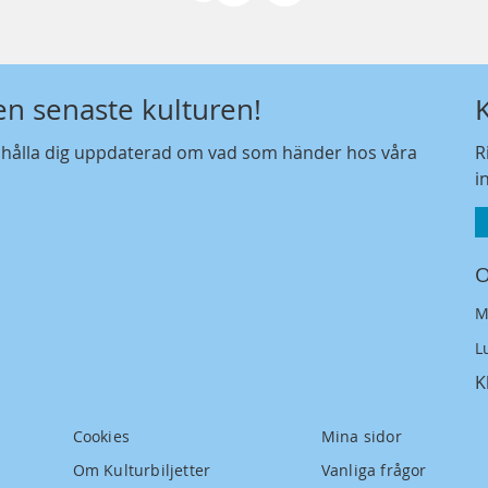
den senaste kulturen!
t hålla dig uppdaterad om vad som händer hos våra
R
i
O
M
L
K
Cookies
Mina sidor
Om Kulturbiljetter
Vanliga frågor