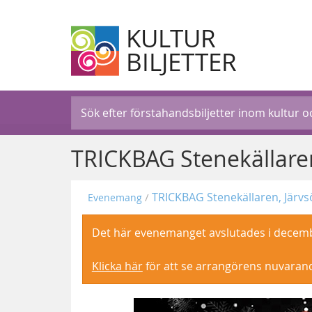
KULTUR
BILJETTER
TRICKBAG Stenekällaren
TRICKBAG Stenekällaren, Järvs
Evenemang
Det här evenemanget avslutades i decem
Klicka här
för att se arrangörens nuvara