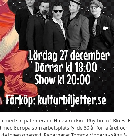
vsö med sin patenterade Houserockin´ Rhythm n´ Blues! Ett
 med Europa som arbetsplats fyllde 30 år förra året och
r de ingen oberörd. Radarparet Tommy Moberg - sång &