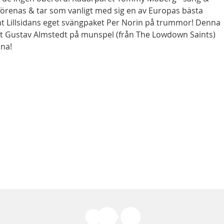
renas & tar som vanligt med sig en av Europas bästa
amt Lillsidans eget svängpaket Per Norin på trummor! Denna
et Gustav Almstedt på munspel (från The Lowdown Saints)
na!