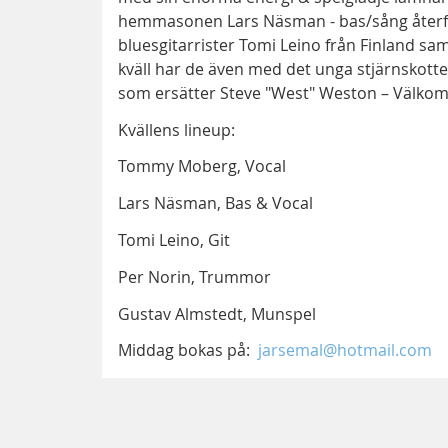
hemmasonen Lars Näsman - bas/sång återfö
bluesgitarrister Tomi Leino från Finland s
kväll har de även med det unga stjärnskott
som ersätter Steve "West" Weston – Välkom
Kvällens lineup:
Tommy Moberg, Vocal
Lars Näsman, Bas & Vocal
Tomi Leino, Git
Per Norin, Trummor
Gustav Almstedt, Munspel
Middag bokas på:
jarsemal@hotmail.com