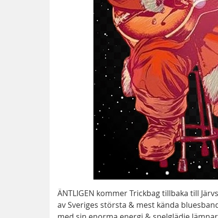
ÄNTLIGEN kommer Trickbag tillbaka till Jär
av Sveriges största & mest kända bluesband
med sin enorma energi & spelglädje lämna