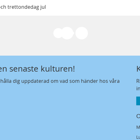
och trettondedag jul
den senaste kulturen!
t hålla dig uppdaterad om vad som händer hos våra
R
i
O
M
L