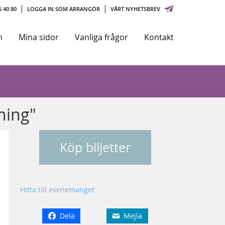
 40 80
LOGGA IN SOM ARRANGÖR
VÅRT NYHETSBREV
m
Mina sidor
Vanliga frågor
Kontakt
ning"
Köp biljetter
Hitta till evenemanget
Dela
Mejla