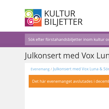
KULTUR
BILJETTER
Julkonsert med Vox Lun
Julkonsert med Vox Luna & Sör
Evenemang
Det här evenemanget avslutades i decem