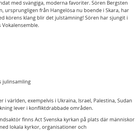
landat med svängiga, moderna favoriter. Sören Bergsten
ren, ursprungligen från Hangelösa nu boende i Skara, har
körens klang blir det julstämning! Sören har sjungit i
ns Vokalensemble.
s julinsamling
 i världen, exempelvis i Ukraina, Israel, Palestina, Sudan
lkning lever i konfliktdrabbade områden.
åndsaktör finns Act Svenska kyrkan på plats där människor
med lokala kyrkor, organisationer och
.