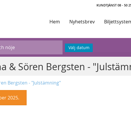
KUNDTJÄNST 08 - 50 25
Hem
Nyhetsbrev
Biljettsyste
Välj datum
a & Sören Bergsten - "Julstäm
en Bergsten - "Julstämning"
ber 2025.