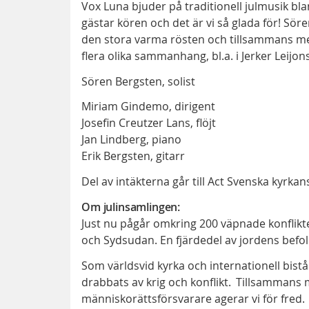
Vox Luna bjuder på traditionell julmusik b
gästar kören och det är vi så glada för! Sö
den stora varma rösten och tillsammans med 
flera olika sammanhang, bl.a. i Jerker Leijo
Sören Bergsten, solist
Miriam Gindemo, dirigent
Josefin Creutzer Lans, flöjt
Jan Lindberg, piano
Erik Bergsten, gitarr
Del av intäkterna går till Act Svenska kyrkan
Om julinsamlingen:
Just nu pågår omkring 200 väpnade konflikter
och Sydsudan. En fjärdedel av jordens befo
Som världsvid kyrka och internationell bist
drabbats av krig och konflikt. Tillsammans 
människorättsförsvarare agerar vi för fred