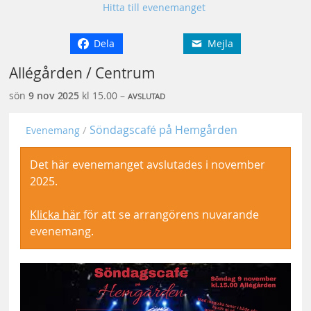
Hitta till evenemanget
Dela
Mejla
Allégården / Centrum
sön
9 nov
2025
kl 15.00 –
AVSLUTAD
Söndagscafé på Hemgården
Evenemang
Det här evenemanget avslutades i november
2025.
Klicka här
för att se arrangörens nuvarande
evenemang.