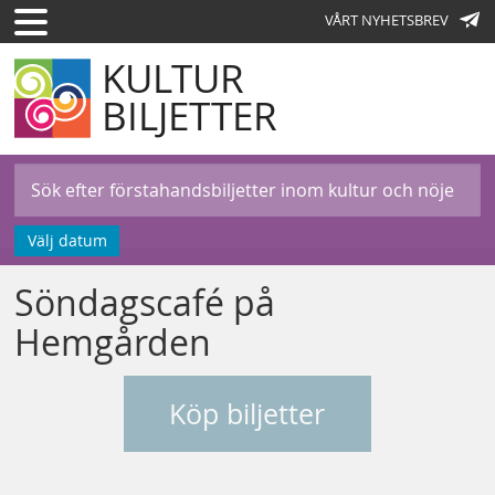
VÅRT NYHETSBREV
KULTUR
BILJETTER
Välj datum
Söndagscafé på
Hemgården
Köp biljetter