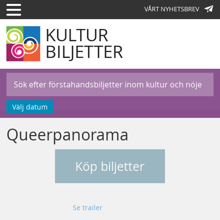
VÅRT NYHETSBREV
KULTUR
BILJETTER
Välj datum
Queerpanorama
Köp biljetter
Se trailer