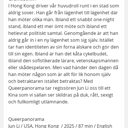
I Hong Kong driver vår huvudroll runt i en stad som
aldrig sover. Han går från lägenhet till lägenhet där
han möter olika män. Ibland ett snabbt one-night
stand, ibland ett mer ömt möte och ibland ett
hetlevrat politiskt samtal. Genomgående är att han
aldrig går in i en ny lägenhet som sig själv. Istället
tar han identiteten av sin forna älskare och gör den
till sin egen. Ibland är han det kåta cykelbudet,
ibland den sofistikerade lärare, vetenskapsmannen
eller skådespelaren. Men vad händer den dagen då
han möter någon som är allt för lik honom själv
och betraktaren istället betraktas? Med
Queerpanorama tar regissören Jun Li oss till ett
Kina som vi sällan ser skildras på duk, rått, sexigt
och fullkomligt utlämnande.
Queerpanorama
Jun Li / USA, Hong Kong / 2025 / 87 min / English