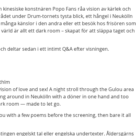
den kinesiske konstnären Popo Fans råa vision av kärlek och
et under Drum-tornets tysta blick, ett hångel i Neukölln
 många känslor i den andra eller ett besök hos frisören som
 värld är allt ett dark room – skapat för att släppa taget och
h deltar sedan i ett intimt Q&A efter visningen.
isthlm
vision of love and sex! A night stroll through the Gulou area
ling around in Neukölln with a döner in one hand and too
dark room — made to let go.
you with a few poems before the screening, then bare it all
ntingen engelskt tal eller engelska undertexter. Åldersgärns