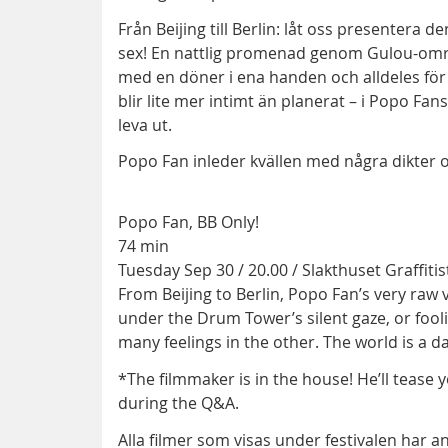
Från Beijing till Berlin: låt oss presentera 
sex! En nattlig promenad genom Gulou-områd
med en döner i ena handen och alldeles för
blir lite mer intimt än planerat – i Popo Fans
leva ut.
Popo Fan inleder kvällen med några dikter oc
Popo Fan, BB Only!
74 min
Tuesday Sep 30 / 20.00 / Slakthuset Graffit
From Beijing to Berlin, Popo Fan’s very raw 
under the Drum Tower’s silent gaze, or foo
many feelings in the other. The world is a 
*The filmmaker is in the house! He’ll tease 
during the Q&A.
Alla filmer som visas under festivalen har a