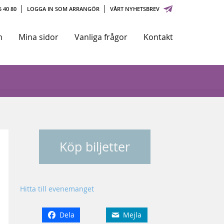
 40 80
LOGGA IN SOM ARRANGÖR
VÅRT NYHETSBREV
m
Mina sidor
Vanliga frågor
Kontakt
Köp biljetter
Hitta till evenemanget
Dela
Mejla