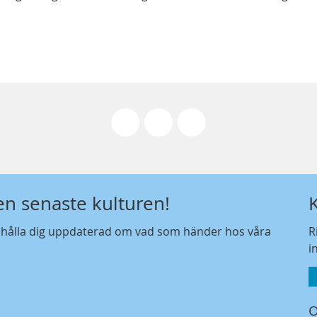
den senaste kulturen!
t hålla dig uppdaterad om vad som händer hos våra
R
i
O