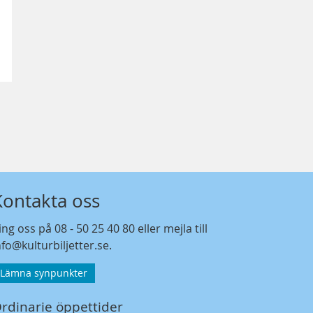
Kontakta oss
ing oss på
08 - 50 25 40 80
eller mejla till
nfo@kulturbiljetter.se
.
Lämna synpunkter
rdinarie öppettider