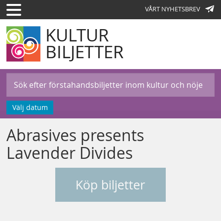
VÅRT NYHETSBREV
KULTUR
BILJETTER
Välj datum
Abrasives presents
Lavender Divides
Köp biljetter