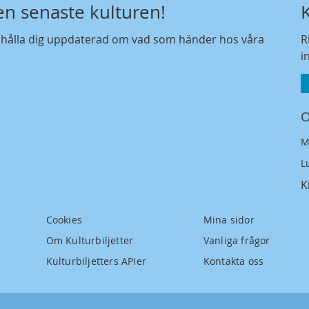
den senaste kulturen!
t hålla dig uppdaterad om vad som händer hos våra
R
i
O
M
L
K
Cookies
Mina sidor
Om Kulturbiljetter
Vanliga frågor
Kulturbiljetters APIer
Kontakta oss