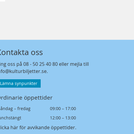
Kontakta oss
ing oss på
08 - 50 25 40 80
eller mejla till
nfo@kulturbiljetter.se
.
Lämna synpunkter
rdinarie öppettider
åndag – fredag
09:00 – 17:00
unchstängt
12:00 – 13:00
licka här för avvikande öppettider
.