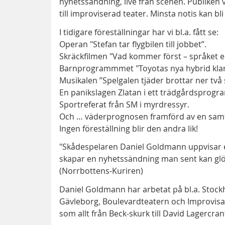
nyhetssändning, live från scenen. Publiken
till improviserad teater. Minsta notis kan bl
I tidigare föreställningar har vi bl.a. fått se:
Operan "Stefan tar flygbilen till jobbet”.
Skräckfilmen "Vad kommer först – språket el
Barnprogrammmet "Toyotas nya hybrid klara
Musikalen ”Spelgalen tjäder brottar ner två 
En panikslagen Zlatan i ett trädgårdsprogr
Sportreferat från SM i myrdressyr.
Och … väderprognosen framförd av en samt
Ingen föreställning blir den andra lik!
"Skådespelaren Daniel Goldmann uppvisar et
skapar en nyhetssändning man sent kan glöm
(Norrbottens-Kuriren)
Daniel Goldmann har arbetat på bl.a. Stockh
Gävleborg, Boulevardteatern och Improvisa
som allt från Beck-skurk till David Lagercran