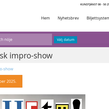
KUNDTJÄNST 08 - 50 25
Hem
Nyhetsbrev
Biljettsyste
Välj datum
rsk impro-show
ro-show
ber 2025.