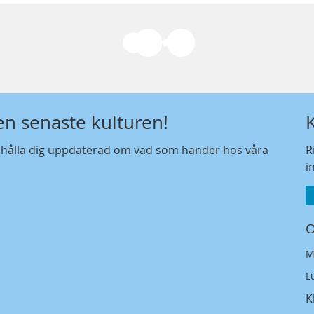
den senaste kulturen!
t hålla dig uppdaterad om vad som händer hos våra
R
i
O
M
L
K