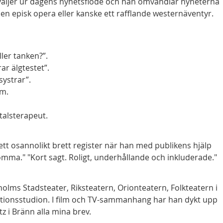
 väljer ur dagens nyhetsflöde och han omvandlar nyheterna
i en episk opera eller kanske ett rafflande westernäventyr.
ler tanken?”.
r älgtestet”.
systrar”.
am.
alsterapeut.
t osannolikt brett register när han med publikens hjälp
ma." "Kort sagt. Roligt, underhållande och inkluderade."
olms Stadsteater, Riksteatern, Orionteatern, Folkteatern i
tionsstudion. I film och TV-sammanhang har han dykt upp
tz i Bränn alla mina brev.