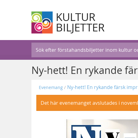
KULTUR
BILJETTER
Ny-hett! En rykande fä
Ny-hett! En rykande färsk imp
Evenemang
Det här evenemanget avslutades i novem