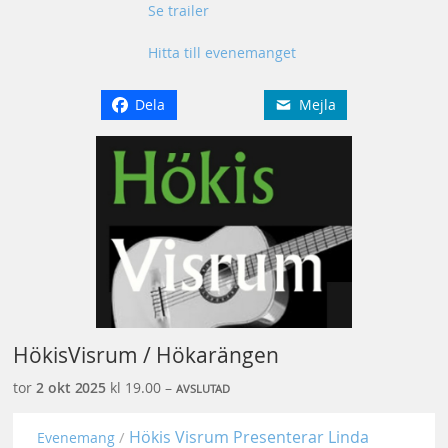
Se trailer
Hitta till evenemanget
Dela
Mejla
HökisVisrum / Hökarängen
tor
2 okt
2025
kl 19.00 –
AVSLUTAD
Hökis Visrum Presenterar Linda
Evenemang