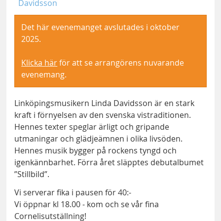
Davidsson
Det här evenemanget avslutades i oktober
2025.
Klicka här
för att se arrangörens nuvarande
evenemang.
Linköpingsmusikern Linda Davidsson är en stark
kraft i förnyelsen av den svenska vistraditionen.
Hennes texter speglar ärligt och gripande
utmaningar och glädjeämnen i olika livsöden.
Hennes musik bygger på rockens tyngd och
igenkännbarhet. Förra året släpptes debutalbumet
”Stillbild”.
Vi serverar fika i pausen för 40:-
Vi öppnar kl 18.00 - kom och se vår fina
Cornelisutställning!