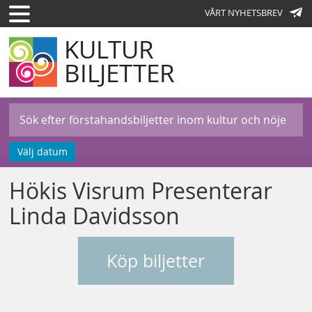
VÅRT NYHETSBREV
KULTUR
BILJETTER
Välj datum
Hökis Visrum Presenterar
Linda Davidsson
Köp biljetter