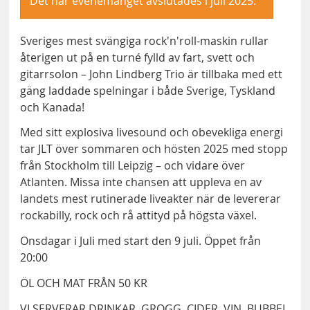
Det här evenemanget avslutades i juli 2025.
Sveriges mest svängiga rock'n'roll-maskin rullar
återigen ut på en turné fylld av fart, svett och
gitarrsolon – John Lindberg Trio är tillbaka med ett
gäng laddade spelningar i både Sverige, Tyskland
och Kanada!
Med sitt explosiva livesound och obevekliga energi
tar JLT över sommaren och hösten 2025 med stopp
från Stockholm till Leipzig – och vidare över
Atlanten. Missa inte chansen att uppleva en av
landets mest rutinerade liveakter när de levererar
rockabilly, rock och rå attityd på högsta växel.
Onsdagar i Juli med start den 9 juli. Öppet från
20:00
ÖL OCH MAT FRÅN 50 KR
VI SERVERAR DRINKAR, GROGG, CIDER, VIN, BUBBEL