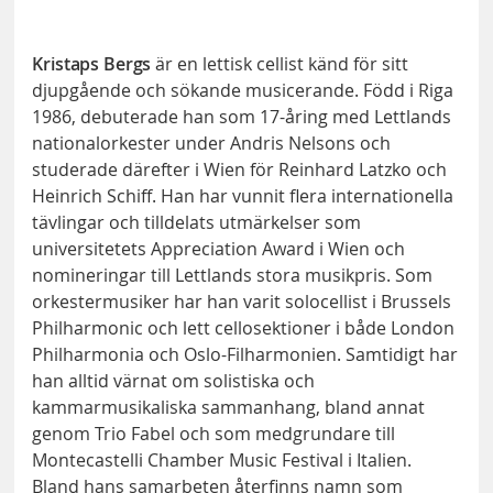
Kristaps Bergs
är en lettisk cellist känd för sitt
djupgående och sökande musicerande. Född i Riga
1986, debuterade han som 17-åring med Lettlands
nationalorkester under Andris Nelsons och
studerade därefter i Wien för Reinhard Latzko och
Heinrich Schiff. Han har vunnit flera internationella
tävlingar och tilldelats utmärkelser som
universitetets Appreciation Award i Wien och
nomineringar till Lettlands stora musikpris. Som
orkestermusiker har han varit solocellist i Brussels
Philharmonic och lett cellosektioner i både London
Philharmonia och Oslo-Filharmonien. Samtidigt har
han alltid värnat om solistiska och
kammarmusikaliska sammanhang, bland annat
genom Trio Fabel och som medgrundare till
Montecastelli Chamber Music Festival i Italien.
Bland hans samarbeten återfinns namn som