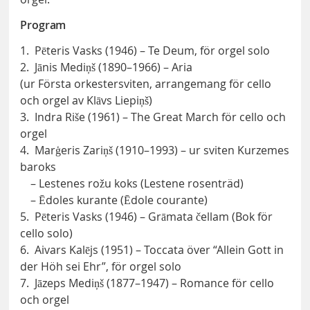
Program
1. Pēteris Vasks (1946) – Te Deum, för orgel solo
2. Jānis Mediņš (1890–1966) – Aria
(ur Första orkestersviten, arrangemang för cello
och orgel av Klāvs Liepiņš)
3. Indra Riše (1961) – The Great March för cello och
orgel
4. Marģeris Zariņš (1910–1993) – ur sviten Kurzemes
baroks
– Lestenes rožu koks (Lestene rosenträd)
– Ēdoles kurante (Ēdole courante)
5. Pēteris Vasks (1946) – Grāmata čellam (Bok för
cello solo)
6. Aivars Kalējs (1951) – Toccata över “Allein Gott in
der Höh sei Ehr”, för orgel solo
7. Jāzeps Mediņš (1877–1947) – Romance för cello
och orgel