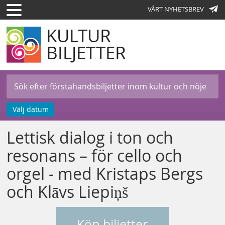
VÅRT NYHETSBREV
KULTUR
BILJETTER
Välj datum
Lettisk dialog i ton och
resonans – för cello och
orgel - med Kristaps Bergs
och Klāvs Liepiņš
Köp biljetter