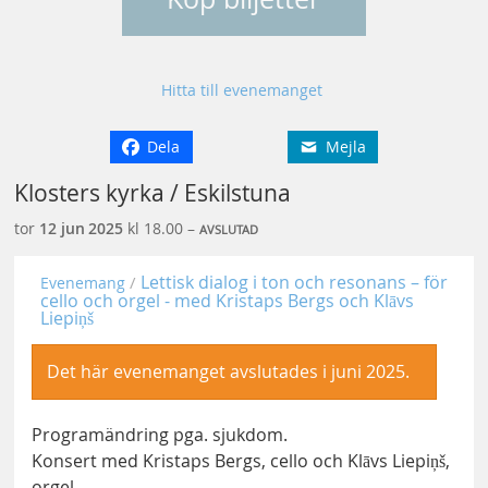
Hitta till evenemanget
Dela
Mejla
Klosters kyrka / Eskilstuna
tor
12 jun
2025
kl 18.00 –
AVSLUTAD
Lettisk dialog i ton och resonans – för
Evenemang
cello och orgel - med Kristaps Bergs och Klāvs
Liepiņš
Det här evenemanget avslutades i juni 2025.
Programändring pga. sjukdom.
Konsert med Kristaps Bergs, cello och Klāvs Liepiņš,
orgel.