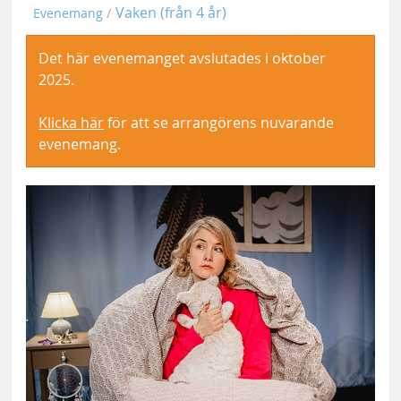
Vaken (från 4 år)
Evenemang
Det här evenemanget avslutades i oktober
2025.
Klicka här
för att se arrangörens nuvarande
evenemang.