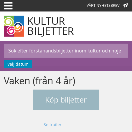
VÅRT NYHETSBREV
KULTUR
BILJETTER
Välj datum
Vaken (från 4 år)
Köp biljetter
Se trailer