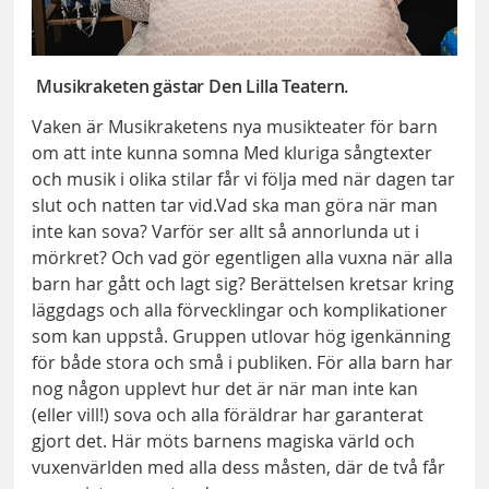
Musikraketen gästar Den Lilla Teatern.
Vaken är Musikraketens nya musikteater för barn
om att inte kunna somna Med kluriga sångtexter
och musik i olika stilar får vi följa med när dagen tar
slut och natten tar vid.Vad ska man göra när man
inte kan sova? Varför ser allt så annorlunda ut i
mörkret? Och vad gör egentligen alla vuxna när alla
barn har gått och lagt sig? Berättelsen kretsar kring
läggdags och alla förvecklingar och komplikationer
som kan uppstå. Gruppen utlovar hög igenkänning
för både stora och små i publiken. För alla barn har
nog någon upplevt hur det är när man inte kan
(eller vill!) sova och alla föräldrar har garanterat
gjort det. Här möts barnens magiska värld och
vuxenvärlden med alla dess måsten, där de två får