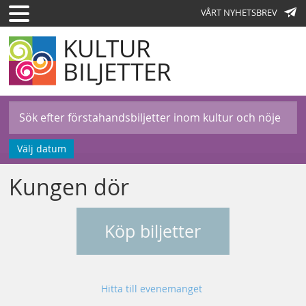
VÅRT NYHETSBREV
KULTUR
BILJETTER
Välj datum
Kungen dör
Köp biljetter
Hitta till evenemanget