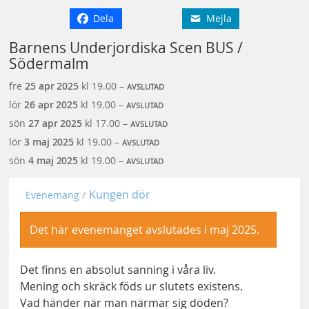
Dela
Mejla
Barnens Underjordiska Scen BUS /
Södermalm
fre
25 apr
2025
kl 19.00 –
AVSLUTAD
lör
26 apr
2025
kl 19.00 –
AVSLUTAD
sön
27 apr
2025
kl 17.00 –
AVSLUTAD
lör
3 maj
2025
kl 19.00 –
AVSLUTAD
sön
4 maj
2025
kl 19.00 –
AVSLUTAD
Kungen dör
Evenemang
Det här evenemanget avslutades i maj 2025.
Det finns en absolut sanning i våra liv.
Mening och skräck föds ur slutets existens.
Vad händer när man närmar sig döden?