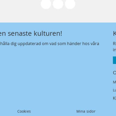
den senaste kulturen!
t hålla dig uppdaterad om vad som händer hos våra
R
i
O
M
L
K
Cookies
Mina sidor