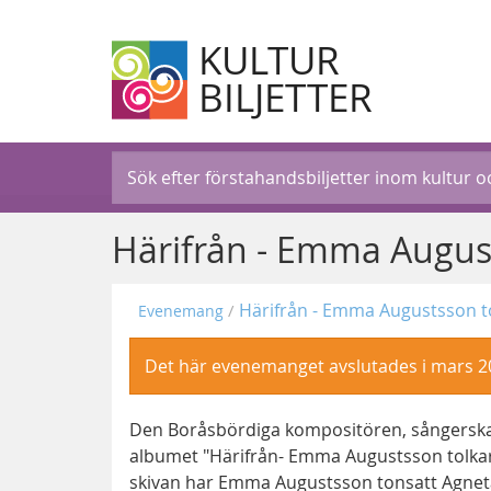
KULTUR
BILJETTER
Härifrån - Emma August
Härifrån - Emma Augustsson to
Evenemang
Det här evenemanget avslutades i mars 2
Den Boråsbördiga kompositören, sångerska
albumet "Härifrån- Emma Augustsson tolkar A
skivan har Emma Augustsson tonsatt Agneta 