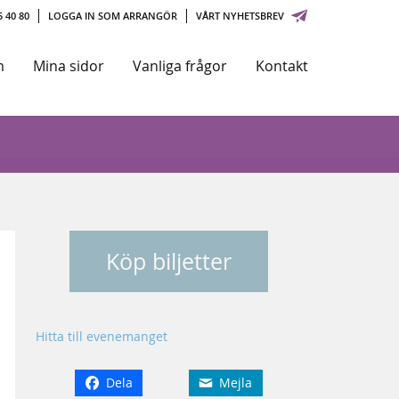
 40 80
LOGGA IN SOM ARRANGÖR
VÅRT NYHETSBREV
m
Mina sidor
Vanliga frågor
Kontakt
Köp biljetter
Hitta till evenemanget
Dela
Mejla