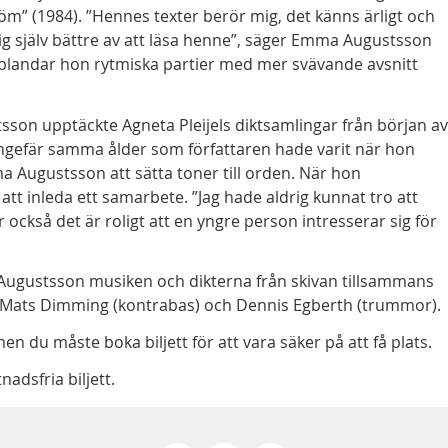
m” (1984). ”Hennes texter berör mig, det känns ärligt och
mig själv bättre av att läsa henne”, säger Emma Augustsson
r blandar hon rytmiska partier med mer svävande avsnitt
n upptäckte Agneta Pleijels diktsamlingar från början av
i ungefär samma ålder som författaren hade varit när hon
a Augustsson att sätta toner till orden. När hon
l att inleda ett samarbete. ”Jag hade aldrig kunnat tro att
r också det är roligt att en yngre person intresserar sig för
ugustsson musiken och dikterna från skivan tillsammans
 Mats Dimming (kontrabas) och Dennis Egberth (trummor).
du måste boka biljett för att vara säker på att få plats.
nadsfria biljett.