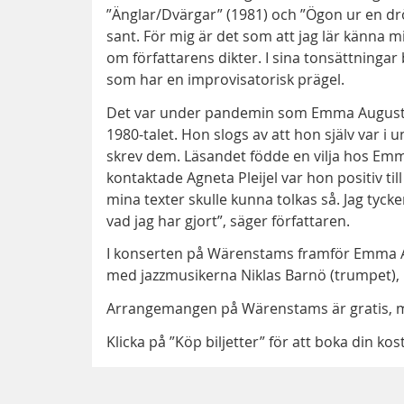
”Änglar/Dvärgar” (1981) och ”Ögon ur en drö
sant. För mig är det som att jag lär känna 
om författarens dikter. I sina tonsättninga
som har en improvisatorisk prägel.
Det var under pandemin som Emma Augustsso
1980-talet. Hon slogs av att hon själv var 
skrev dem. Läsandet födde en vilja hos Emm
kontaktade Agneta Pleijel var hon positiv til
mina texter skulle kunna tolkas så. Jag tycke
vad jag har gjort”, säger författaren.
I konserten på Wärenstams framför Emma A
med jazzmusikerna Niklas Barnö (trumpet),
Arrangemangen på Wärenstams är gratis, men 
Klicka på ”Köp biljetter” för att boka din kost