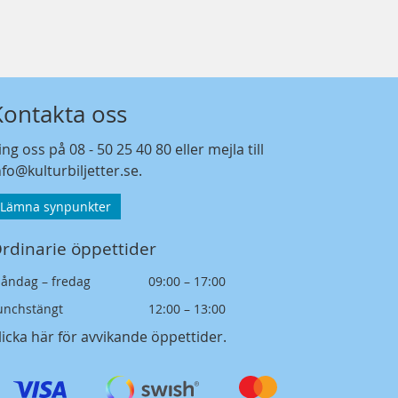
Kontakta oss
ing oss på
08 - 50 25 40 80
eller mejla till
nfo@kulturbiljetter.se
.
Lämna synpunkter
rdinarie öppettider
åndag – fredag
09:00 – 17:00
unchstängt
12:00 – 13:00
licka här för avvikande öppettider
.