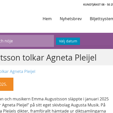
KUNDTJÄNST 08 - 50 25
Hem
Nyhetsbrev
Biljettsyste
Välj datum
sson tolkar Agneta Pleijel
lkar Agneta Pleijel
025.
n och musikern Emma Augustsson släppte i januari 2025
gneta Pleijel” på sitt eget skivbolag Augusta Musik. På
Pleijels dikter, framförallt hämtade ur diktsamlingarna