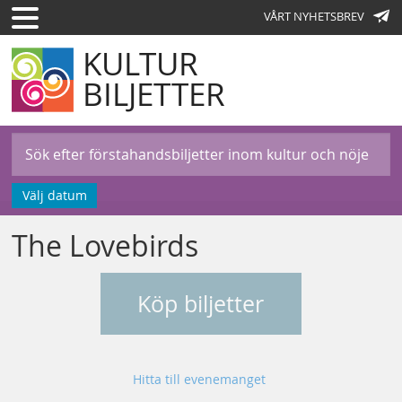
VÅRT NYHETSBREV
KULTUR
BILJETTER
Välj datum
The Lovebirds
Köp biljetter
Hitta till evenemanget