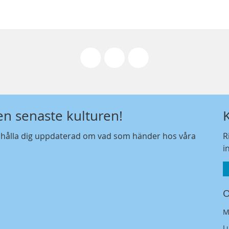
den senaste kulturen!
t hålla dig uppdaterad om vad som händer hos våra
R
i
O
M
L