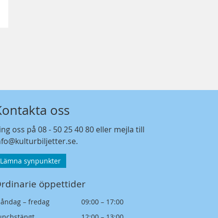
Kontakta oss
ing oss på
08 - 50 25 40 80
eller mejla till
nfo@kulturbiljetter.se
.
Lämna synpunkter
rdinarie öppettider
åndag – fredag
09:00 – 17:00
unchstängt
12:00 – 13:00