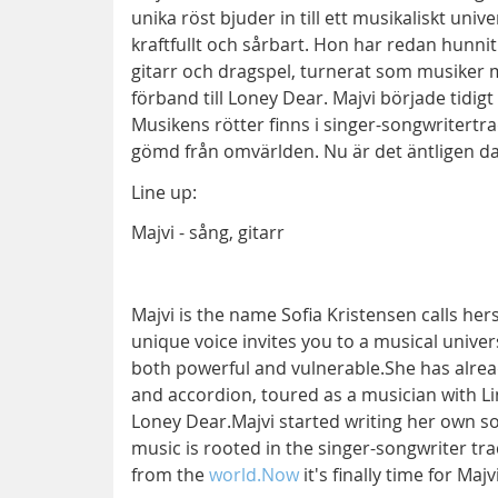
unika röst bjuder in till ett musikaliskt uni
kraftfullt och sårbart. Hon har redan hunn
gitarr och dragspel, turnerat som musiker 
förband till Loney Dear. Majvi började tidigt
Musikens rötter finns i singer-songwritertra
gömd från omvärlden. Nu är det äntligen da
Line up:
Majvi - sång, gitarr
Majvi is the name Sofia Kristensen calls he
unique voice invites you to a musical univer
both powerful and vulnerable.She has alrea
and accordion, toured as a musician with L
Loney Dear.Majvi started writing her own so
music is rooted in the singer-songwriter tr
from the
world.Now
it's finally time for Ma