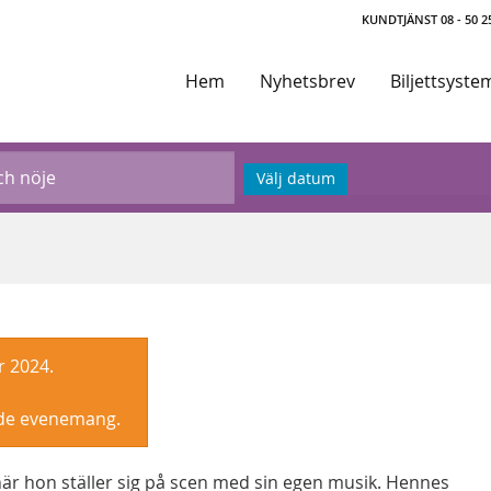
KUNDTJÄNST 08 - 50 25
Hem
Nyhetsbrev
Biljettsyste
Välj datum
r 2024.
nde evenemang.
 när hon ställer sig på scen med sin egen musik. Hennes