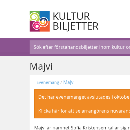
KULTUR
BILJETTER
Majvi
Majvi
Evenemang
Det här evenemanget avslutades i oktobe
Klicka här
för att se arrangörens nuvara
Majvi är namnet Sofia Kristensen kallar sig