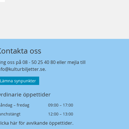
Kontakta oss
ing oss på
08 - 50 25 40 80
eller mejla till
nfo@kulturbiljetter.se
.
Lämna synpunkter
rdinarie öppettider
åndag – fredag
09:00 – 17:00
unchstängt
12:00 – 13:00
licka här för avvikande öppettider
.