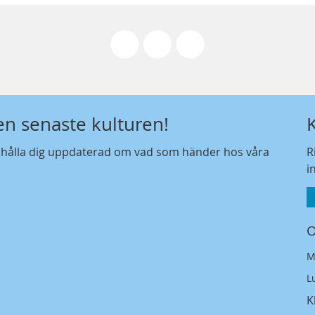
den senaste kulturen!
t hålla dig uppdaterad om vad som händer hos våra
R
i
O
M
L
K