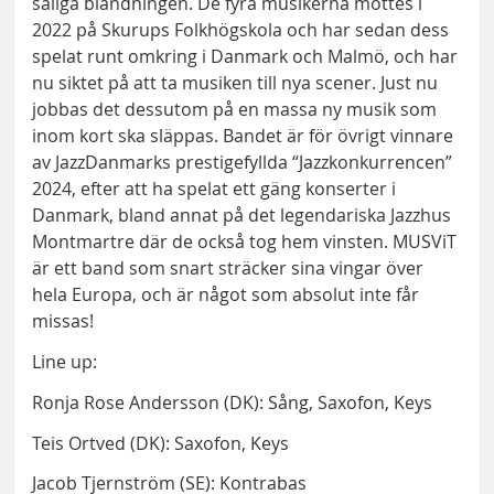
saliga blandningen. De fyra musikerna möttes i
2022 på Skurups Folkhögskola och har sedan dess
spelat runt omkring i Danmark och Malmö, och har
nu siktet på att ta musiken till nya scener. Just nu
jobbas det dessutom på en massa ny musik som
inom kort ska släppas. Bandet är för övrigt vinnare
av JazzDanmarks prestigefyllda “Jazzkonkurrencen”
2024, efter att ha spelat ett gäng konserter i
Danmark, bland annat på det legendariska Jazzhus
Montmartre där de också tog hem vinsten. MUSViT
är ett band som snart sträcker sina vingar över
hela Europa, och är något som absolut inte får
missas!
Line up:
Ronja Rose Andersson (DK): Sång, Saxofon, Keys
Teis Ortved (DK): Saxofon, Keys
Jacob Tjernström (SE): Kontrabas