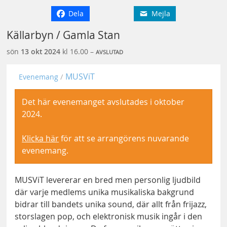
Dela
Mejla
Källarbyn / Gamla Stan
sön
13 okt
2024
kl 16.00 –
AVSLUTAD
MUSViT
Evenemang
Det här evenemanget avslutades i oktober
2024.
Klicka här
för att se arrangörens nuvarande
evenemang.
MUSViT levererar en bred men personlig ljudbild
där varje medlems unika musikaliska bakgrund
bidrar till bandets unika sound, där allt från frijazz,
storslagen pop, och elektronisk musik ingår i den