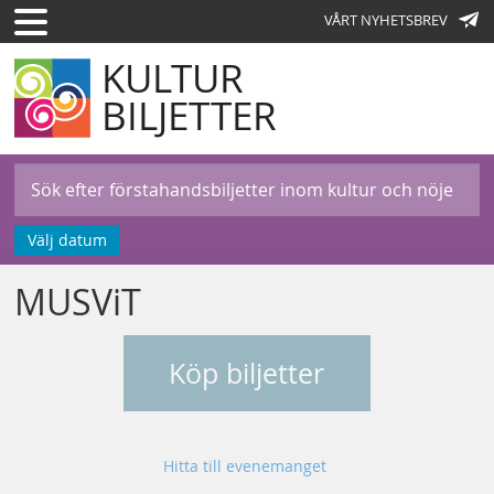
VÅRT NYHETSBREV
KULTUR
BILJETTER
Välj datum
MUSViT
Köp biljetter
Hitta till evenemanget