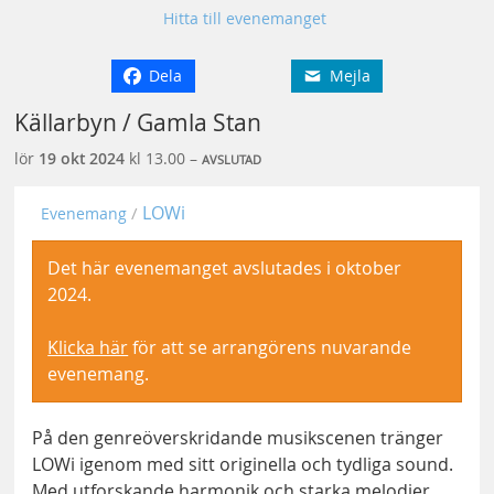
Hitta till evenemanget
Dela
Mejla
Källarbyn / Gamla Stan
lör
19 okt
2024
kl 13.00 –
AVSLUTAD
LOWi
Evenemang
Det här evenemanget avslutades i oktober
2024.
Klicka här
för att se arrangörens nuvarande
evenemang.
På den genreöverskridande musikscenen tränger
LOWi igenom med sitt originella och tydliga sound.
Med utforskande harmonik och starka melodier