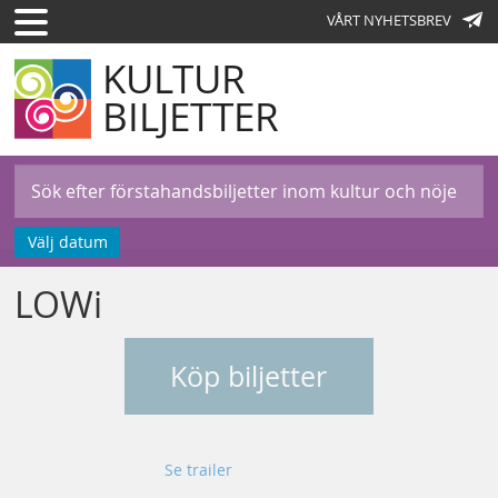
VÅRT NYHETSBREV
KULTUR
BILJETTER
Välj datum
LOWi
Köp biljetter
Se trailer