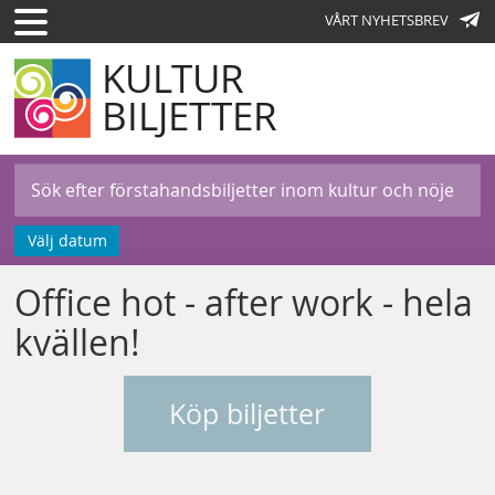
VÅRT NYHETSBREV
KULTUR
BILJETTER
Välj datum
Office hot - after work - hela
kvällen!
Köp biljetter