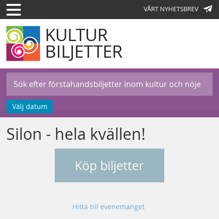
VÅRT NYHETSBREV
KULTUR
BILJETTER
Välj datum
Silon - hela kvällen!
Köp biljetter
Hitta till evenemanget