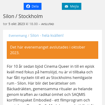
Dela
Mejla
Silon / Stockholm
tor
5 okt
2023
kl 18.00 –
AVSLUTAD
Silon - hela kvällen!
Evenemang
Det här evenemanget avslutades i oktober
2023.
För 10 år sedan bjöd Cinema Queer in till en episk
kväll med fokus på hemslöjd, nu är vi tillbaka och
har fått nyckeln till ett av Stockholms hemligaste
rum - Silon. Här blir det berättelser om
Bäckadräkten, gemensamma ritualer av helande
genom kraften av radikal ömhet och SAQMIS
kortfilmspaket Embodied - ett filmprogram och