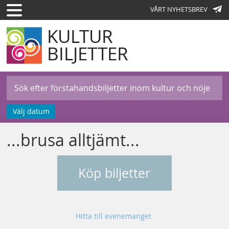
VÅRT NYHETSBREV
KULTUR
BILJETTER
Välj datum
...brusa alltjämt...
Köp biljetter
Hitta till evenemanget