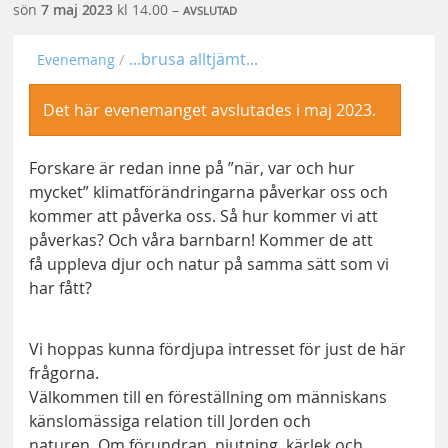
sön
7 maj
2023
kl 14.00 –
AVSLUTAD
...brusa alltjämt...
Evenemang
Det här evenemanget avslutades i maj 2023.
Forskare är redan inne på ”när, var och hur
mycket” klimatförändringarna påverkar oss och
kommer att påverka oss. Så hur kommer vi att
påverkas? Och våra barnbarn! Kommer de att
få uppleva djur och natur på samma sätt som vi
har fått?
Vi hoppas kunna fördjupa intresset för just de här
frågorna.
Välkommen till en föreställning om människans
känslomässiga relation till Jorden och
naturen. Om förundran, njutning, kärlek och