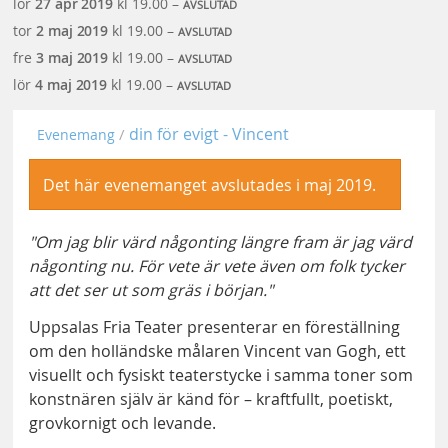
lör
27 apr
2019
kl 19.00 –
AVSLUTAD
tor
2 maj
2019
kl 19.00 –
AVSLUTAD
fre
3 maj
2019
kl 19.00 –
AVSLUTAD
lör
4 maj
2019
kl 19.00 –
AVSLUTAD
din för evigt - Vincent
Evenemang
Det här evenemanget avslutades i maj 2019.
"Om jag blir värd någonting längre fram är jag värd
någonting nu. För vete är vete även om folk tycker
att det ser ut som gräs i början."
Uppsalas Fria Teater presenterar en föreställning
om den holländske målaren Vincent van Gogh, ett
visuellt och fysiskt teaterstycke i samma toner som
konstnären själv är känd för – kraftfullt, poetiskt,
grovkornigt och levande.