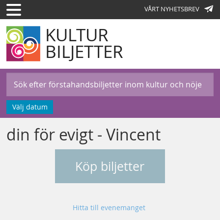
VÅRT NYHETSBREV
KULTUR
BILJETTER
Välj datum
din för evigt - Vincent
Köp biljetter
Hitta till evenemanget