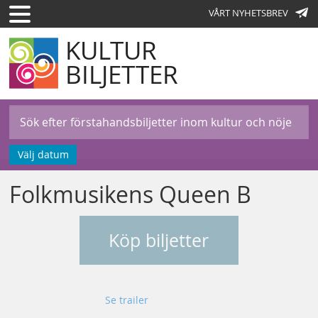
VÅRT NYHETSBREV
KULTUR
BILJETTER
Välj datum
Folkmusikens Queen B
Köp biljetter
Se trailer