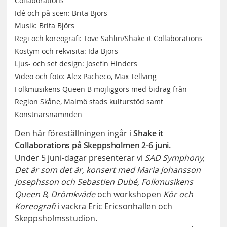
Collaborations
Idé och på scen: Brita Björs
Musik: Brita Björs
Regi och koreografi: Tove Sahlin/Shake it Collaborations
Kostym och rekvisita: Ida Björs
Ljus- och set design: Josefin Hinders
Video och foto: Alex Pacheco, Max Tellving
Folkmusikens Queen B möjliggörs med bidrag från
Region Skåne, Malmö stads kulturstöd samt
Konstnärsnämnden
Den här föreställningen ingår i
Shake it
Collaborations på Skeppsholmen 2-6 juni.
Under 5 juni-dagar presenterar vi
SAD Symphony,
Det är som det är, konsert med Maria Johansson
Josephsson och Sebastien Dubé, Folkmusikens
Queen B, Drömkväde
och workshopen
Kör och
Koreografi
i vackra Eric Ericsonhallen och
Skeppsholmsstudion.