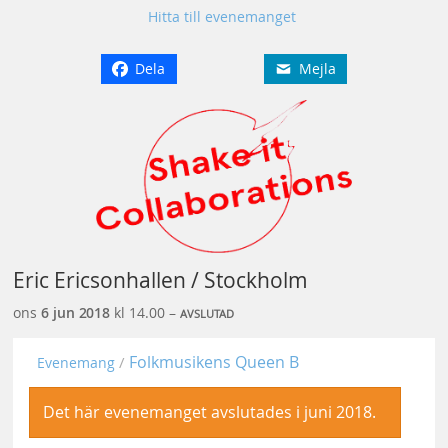
Hitta till evenemanget
Dela
Mejla
Eric Ericsonhallen / Stockholm
ons
6 jun
2018
kl 14.00 –
AVSLUTAD
Folkmusikens Queen B
Evenemang
Det här evenemanget avslutades i juni 2018.