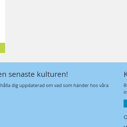
p
-
den senaste kulturen!
t hålla dig uppdaterad om vad som händer hos våra
R
i
O