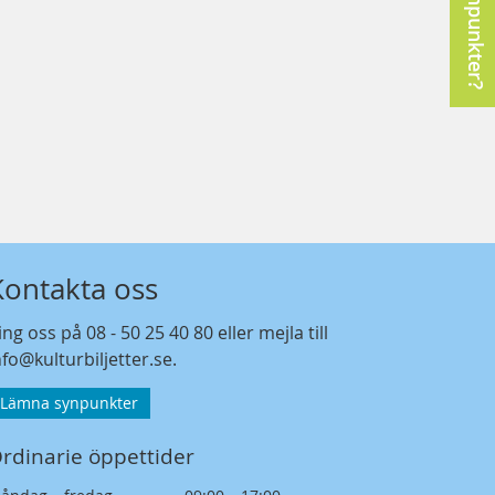
Synpunkter?
Kontakta oss
ing oss på
08 - 50 25 40 80
eller mejla till
nfo@kulturbiljetter.se
.
Lämna synpunkter
rdinarie öppettider