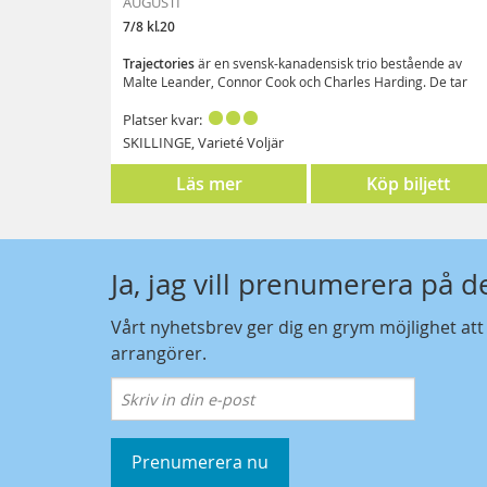
AUGUSTI
7/8 kl.20
Trajectories
är en svensk-kanadensisk trio bestående av
Malte Leander, Connor Cook och Charles Harding. De tar
lyssnaren ut på resa genom ljudlandskap från
fältinspelningar som varvas med sång och syntar. Vågskval
Platser kvar:
mot klipphällar, tjutande stormar, eller undervattensmiljöer 
SKILLINGE, Varieté Voljär
ljudbilder som de samlat på sig under resor i Sverige,
Gruppen intresserar sig för att hitta det som ljudmässigt
Danmark, Finland och Kanada.
kännetecknar en plats - att samla, förvränga, modifiera och
Läs mer
Köp biljett
därefter samspela med ljuden som bakgrund, som dirigent
och medmusiker. Deras liveframträdanden skapar en
sällsynt och sällsam upplevelse.
Ja, jag vill prenumerera på 
Vårt nyhetsbrev ger dig en grym möjlighet at
arrangörer.
Prenumerera nu