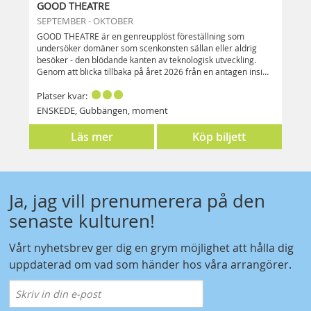
GOOD THEATRE
SEPTEMBER - OKTOBER
GOOD THEATRE är en genreupplöst föreställning som
undersöker domäner som scenkonsten sällan eller aldrig
besöker - den blödande kanten av teknologisk utveckling.
Genom att blicka tillbaka på året 2026 från en antagen insikt
om att det var under just det året människan gick från att
vara jordens dominerande livsform till att inta samma
Platser kvar:
position som hunden har för oss just nu. Kvällens stjärna är
ENSKEDE, Gubbängen, moment
Rudi - en trekilos maltipoo omsorgsfullt framavlad för att
smälta våra hjärtan under det röststyrda strålkastarljuset.
Läs mer
Köp biljett
x.com/goodtheatreloop
www.instagram.com/goodtheatreloop
Ja, jag vill prenumerera på den
senaste kulturen!
Vårt nyhetsbrev ger dig en grym möjlighet att hålla dig
uppdaterad om vad som händer hos våra arrangörer.