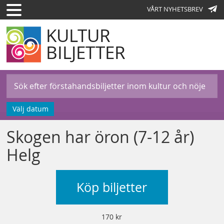
VÅRT NYHETSBREV
KULTUR
BILJETTER
Välj datum
Skogen har öron (7-12 år)
Helg
Köp biljetter
170 kr