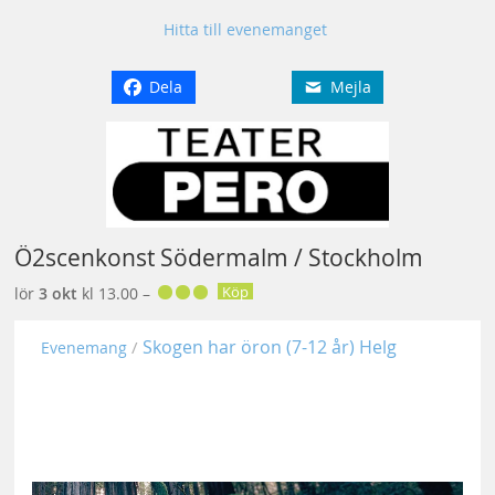
Hitta till evenemanget
Dela
Mejla
Ö2scenkonst Södermalm / Stockholm
Köp
lör
3 okt
kl 13.00 –
Skogen har öron (7-12 år) Helg
Evenemang