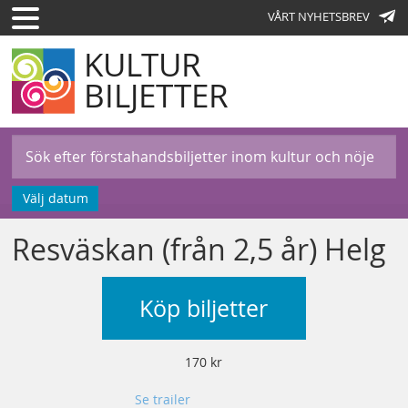
VÅRT NYHETSBREV
KULTUR
BILJETTER
Välj datum
Resväskan (från 2,5 år) Helg
Köp biljetter
170 kr
Se trailer