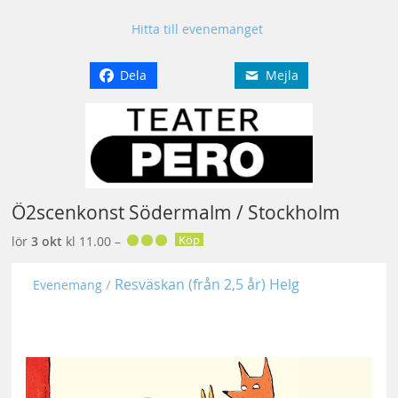
Hitta till evenemanget
Dela
Mejla
Ö2scenkonst Södermalm / Stockholm
Köp
lör
3 okt
kl 11.00 –
Resväskan (från 2,5 år) Helg
Evenemang